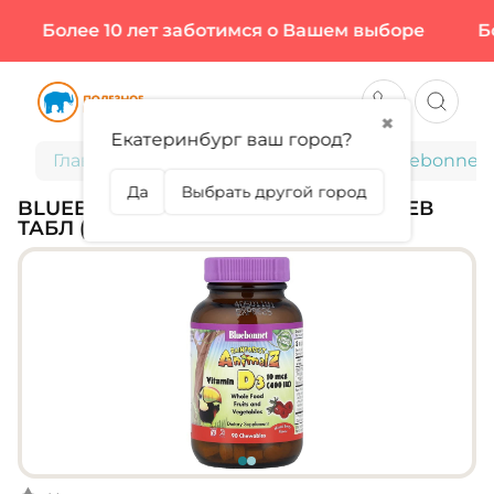
Более 10 лет заботимся о Вашем выборе
Бол
✖
Екатеринбург ваш город?
Главная
Витамины и минералы
Bluebonnet, 
Да
Выбрать другой город
BLUEBONNET, ANIMAL KIDS D3, 90 ЖЕВ
ТАБЛ (90 ПОРЦИЙ)