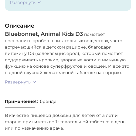
Развернуть
ягоды малины и черники, экстракты из
виноградных косточек и семян малины, брокколи,
ростки брокколи, ростки брюссельской капусты,
Описание
морковь, кудрявая капуста, лук, шпинат,
Bluebonnet, Animal Kids D3
помидоры), Натуральный ароматизатор со вкусом
помогает
восполнить пробел в питательных веществах, часто
малины, натуральный ароматизатор со вкусом
встречающийся в детском рационе, благодаря
клубники, EarthSweet (концентраты соков),
витамину D3 (холекальциферол), который помогает
Растительный стеарат магния, Стеариновая
поддерживать крепкие, здоровые кости и иммунную
кислота.
функцию на основе суперфруктов и овощей. И все это
в одной вкусной жевательной таблетке на порцию.
Развернуть
Применение
О бренде
В качестве пищевой добавки для детей от 3 лет и
старше принимать по 1 жевательной таблетке в день
или по назначению врача.