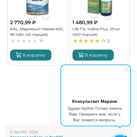
2 770,99
₽
1 480,99
₽
KAL, Magnesium Malate 400,
Life Flo, Iodine Plus, 59 мл
C
90 табл (45 порций)
(450 порций)
G
2
В корзину
В корзину
Консультант Марина
Здравствуйте! Готова помочь
Вам. Напишите мне, если у
Вас появятся вопросы.
© SlonPP, 2026