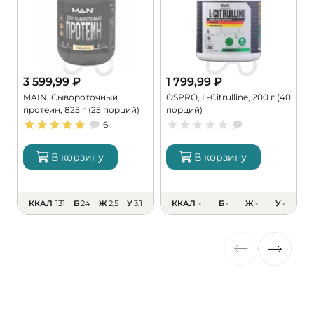
3 599,99
₽
1 799,99
₽
MAIN, Сывороточный
OSPRO, L-Citrulline, 200 г (40
M
протеин, 825 г (25 порций)
порций)
M
6
В корзину
В корзину
ККАЛ
131
Б
24
Ж
2,5
У
3,1
ККАЛ
-
Б
-
Ж
-
У
-