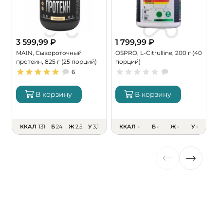
3 599,99
₽
1 799,99
₽
MAIN, Сывороточный
OSPRO, L-Citrulline, 200 г (40
M
протеин, 825 г (25 порций)
порций)
M
6
В корзину
В корзину
ККАЛ
131
Б
24
Ж
2,5
У
3,1
ККАЛ
-
Б
-
Ж
-
У
-