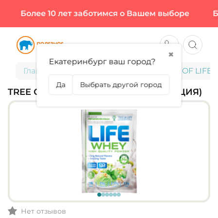
Более 10 лет заботимся о Вашем выборе
Бол
✖
Екатеринбург ваш город?
Главная
Спортивное питание
TREE OF LIFE, 
Да
Выбрать другой город
TREE OF LIFE, LIFE WHEY, 30 Г (1 ПОРЦИЯ)
Нет отзывов