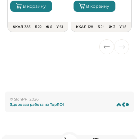
В корзину
В корзину
ККАЛ
385
Б
22
Ж
6
У
61
ККАЛ
128
Б
24
Ж
3
У
1,5
© SlonPP, 2026
Здоровая работа из TopROI