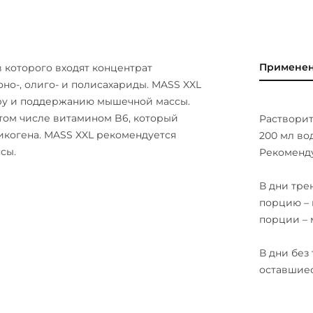
 краситель для бананового, ванильного,
асная кошениль - краситель для
Примене
ав которого входят концентрат
но-, олиго- и полисахариды. MASS XXL
ру и поддержанию мышечной массы.
том числе витамином B6, который
Растворит
икогена. MASS XXL рекомендуется
200 мл во
сы.
Рекоменду
В дни тре
порцию – 
порции –
В дни без
оставшие