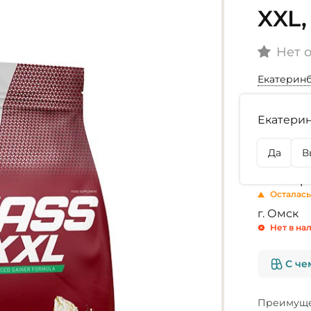
XXL,
Нет 
Екатерин
Выбор ар
Екатерин
Ваниль
Да
В
Наличие
г. Екате
Осталась
г. Омск
Нет в на
С че
Преимуще