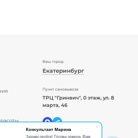
Ваш город
Екатеринбург
✖
Пункт самовывоза
Екатеринбург ваш город?
ния
ТРЦ "Гринвич", 0 этаж, ул. 8
ы
марта, 46
Да
Выбрать другой город
красоты
Консультант Марина
Здравствуйте! Готова помочь Вам.