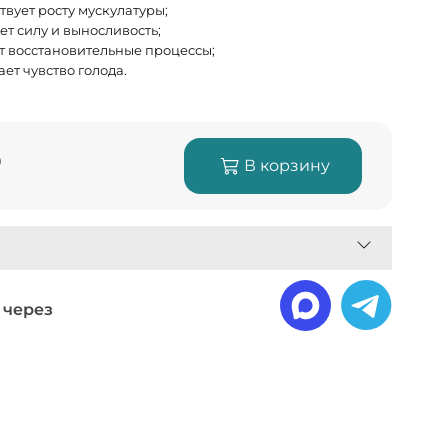
твует росту мускулатуры;
т силу и выносливость;
т восстановительные процессы;
ет чувство голода.
₽
В корзину
 через