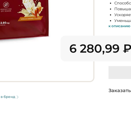
Способс
Повышае
Ускоряе
Уменьша
к описанию
6 280,99
Заказать
 в бренд