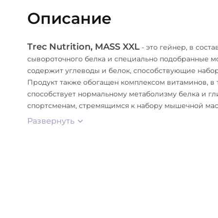
сахаринат натрия - подсластитель, бета каротин -
Описание
карамельно-ванильного и пина-колада вкусов, кр
клубничного вкуса.
Trec Nutrition, MASS XXL
- это гейнер, в сост
сывороточного белка и специально подобранные мо
содержит углеводы и белок, способствующие набо
Продукт также обогащен комплексом витаминов, в 
способствует нормальному метаболизму белка и гл
спортсменам, стремящимся к набору мышечной мас
Развернуть