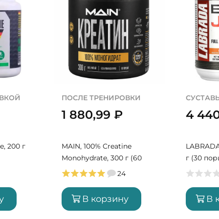
ОВКОЙ
ПОСЛЕ ТРЕНИРОВКИ
СУСТАВЫ
1 880,99
₽
4 44
e, 200 г
MAIN, 100% Creatine
LABRADA, 
Monohydrate, 300 г (60
г (30 по
порций)
24
у
В корзину
В 