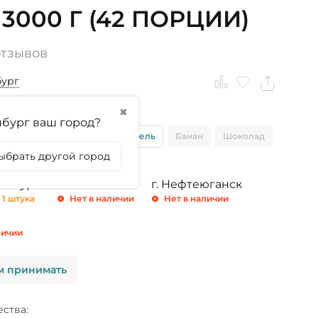
 3000 Г (42 ПОРЦИИ)
отзывов
бург
✖
тикула
бург ваш город?
Клубника
Соленая карамель
Банан
Шоколад
ыбрать другой город
ринбург
г. Тюмень
г. Нефтеюганск
 1 штука
Нет в наличии
Нет в наличии
личии
м принимать
ства: