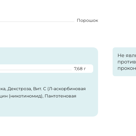
Порошок
Не явл
против
прокон
7,68 г
а, Декстроза, Вит. С (Л-аскорбиновая
ацин (никотиномид), Пантотеновая
ксина гидрохлорид), Вит. В2
вая кислота, Биотин (Д-биотин), Вит. В12
какао - усиливающее вкус и запах для
загуститель, лимонная кислота -
кламат натрия - подсластитель,