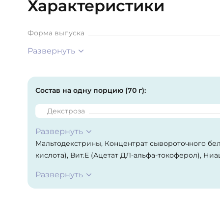
Характеристики
Форма выпуска
Развернуть
Состав на одну порцию (70 г):
Декстроза
Развернуть
Мальтодекстрины, Концентрат сывороточного белк
кислота), Вит.Е (Ацетат ДЛ-альфа-токоферол), Ни
кислота (Кальция Д - пантотенат), Вит. В6 (пиридо
Развернуть
(рибофлавин, Вит. В1 (Тиамина моногидрат), Фолие
(Цианокобаламин), дополнительные ингредиенты 
шоколадного вкуса, модифицированный крахмал - 
регулятор кислотности для клубничного вкуса, ци