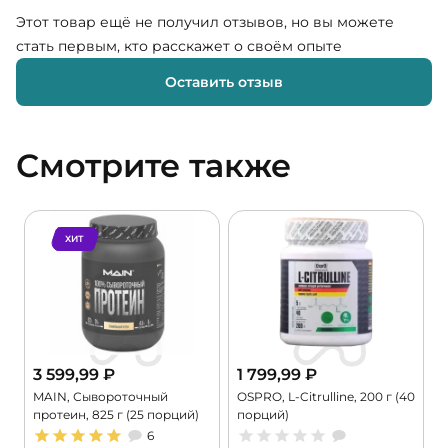
Этот товар ещё не получил отзывов, но вы можете
стать первым, кто расскажет о своём опыте
Оставить отзыв
Смотрите также
ХИТ
3 599,99
₽
1 799,99
₽
MAIN, Сывороточный
OSPRO, L-Citrulline, 200 г (40
M
протеин, 825 г (25 порций)
порций)
M
6