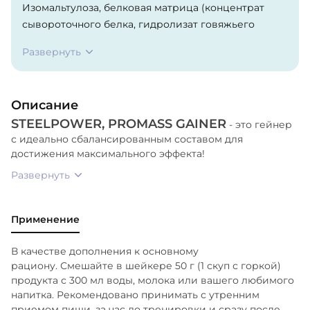
Изомальтулоза, белковая матрица (концентрат
сывороточного белка, гидролизат говяжьего
белка), мальтодекстрин, декстроза, клетчатка
Развернуть
соевая, какао-порошок (шоколадные вкусы),
ксантановая камедь (стабилизатор), креатина
моногидрат, глицин, инулин (пребиотик),
Описание
витаминный премикс, кислота лимонная
STEELPOWER, PROMASS GAINER
(регулятор кислотности (фруктовые и ягодные
- это гейнер
с идеально сбалансированным составом для
вкусы)), соль пищевая, ароматизаторы
достижения максимального эффекта!
натуральные и идентичные натуральным,
сукралоза (подсластитель).
Развернуть
Применение
В качестве дополнения к основному
рациону. Смешайте в шейкере 50 г (1 скуп с горкой)
продукта с 300 мл воды, молока или вашего любимого
напитка. Рекомендовано принимать с утренним
приемом пищи, за час до тренировки и сразу после