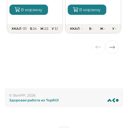
В корзину
В корзину
ККАЛ
131
Б
24
Ж
2,5
У
3,1
ККАЛ
-
Б
-
Ж
-
У
-
© SlonPP, 2026
Здоровая работа из TopROI