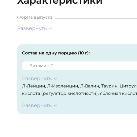
Характеристики
Форма выпуска
Развернуть
Состав на одну порцию (10 г):
Витамин С
Развернуть
Л-Лейцин, Л-Изолейцин, Л-Валин, Таурин, Цитрул
кислота (регулятор кислотности), яблочная кислот
ароматизаторы натуральные и идентичные натура
Развернуть
вода), сукралоза (подсластитель), аскорбиновая к
диоксид кремния (антислеживатель).