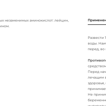
Примене
ных незаменимых аминокислот: лейцин,
ином.
Развести 1
воды. Наи
перед, во
Противоп
средством
Перед нач
лечащим в
здоровья,
принимае
Не приним
беременно
индивиду