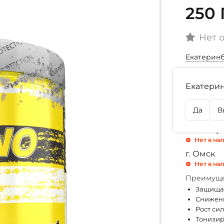
250 
Нет 
Екатерин
Выбор ар
Екатерин
Апельсин
Да
В
Наличие
г. Екате
Нет в на
г. Омск
Нет в на
Преимуще
Защищае
Снижени
Рост си
Тонизир