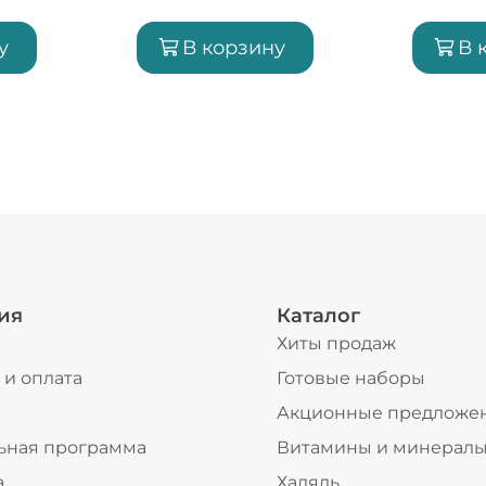
у
В корзину
В 
ия
Каталог
Хиты продаж
 и оплата
Готовые наборы
ы
Акционные предложе
ьная программа
Витамины и минерал
а
Халяль