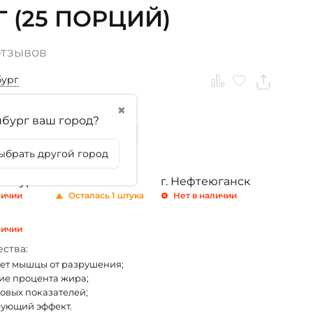
Г (25 ПОРЦИЙ)
отзывов
бург
✖
тикула
бург ваш город?
Лесные ягоды
Манго
ыбрать другой город
ринбург
г. Тюмень
г. Нефтеюганск
личии
Осталась 1 штука
Нет в наличии
личии
ства:
т мышцы от разрушения;
е процента жира;
ловых показателей;
ующий эффект.