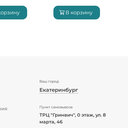
корзину
В корзину
Ваш город
Екатеринбург
✖
Пункт самовывоза
Екатеринбург ваш город?
ния
ТРЦ "Гринвич", 0 этаж, ул. 8
ы
марта, 46
Да
Выбрать другой город