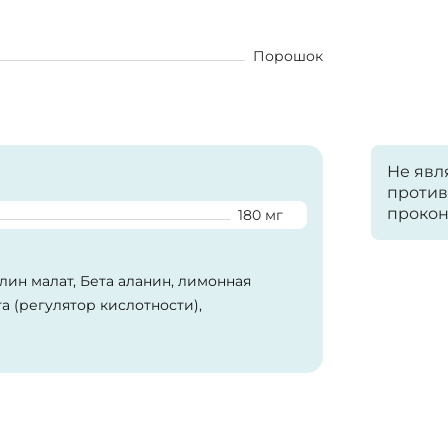
Порошок
Не явл
против
прокон
180 мг
лин малат, Бета аланин, лимонная
а (регулятор кислотности),
льным, бикарбонат натрия (пищевая
ислота (витамин С), краситель пищевой,