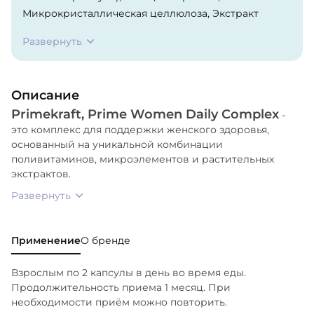
Микрокристаллическая целлюлоза, Экстракт
корня дягиля (Angelikasinensis), ВитаминС
Развернуть
(аскорбиноваякислота), Магния цитрат, Цинка
лактат, Экстракт гарцинии камбоджийской,
Экстракт сои (изофлавоны), Витамин Е
Описание
(токоферолаацетат), Никотинамид, Экстракт
Primekraft, Prime Women Daily Сomplex
виноградных косточек, Марганца глюконат,
-
это комплекс для поддержки женского здоровья,
Витамин А (ретинолаацетат), Витамин К2
основанный на уникальной комбинации
(менахинон), Меди глюконат, Магния стеарат
поливитаминов, микроэлементов и растительных
(антислёживающийагент), Витамин
экстрактов.
Б12(цианкобаламин), Витамин Д3
Развернуть
(холекальциферол), Пантотенаткальция, Лютеин,
Ликопин, Диоксидкремния
(антислёживающийагент), Витамин Б2
Применение
О бренде
(рибофлавин), Витамин Б6
(пиридоксинагидрохлорид), Витамин Б1
Взрослым по 2 капсулы в день во время еды.
(тиаминагидрохлорид), Хрома пиколинат,
Продолжительность приема 1 месяц. При
Фолиевая кислота, Селексен, Йодат калия, Биотин.
необходимости приём можно повторить.