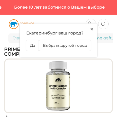
Более 10 лет заботимся о Вашем выборе
Б
✖
Екатеринбург ваш город?
Главная
Витамины и минералы
Primekraft, 
Да
Выбрать другой город
PRIMEKRAFT, PRIME WOMEN DAILY
COMPLEX, 90 КАПС (45 ПОРЦИЙ)