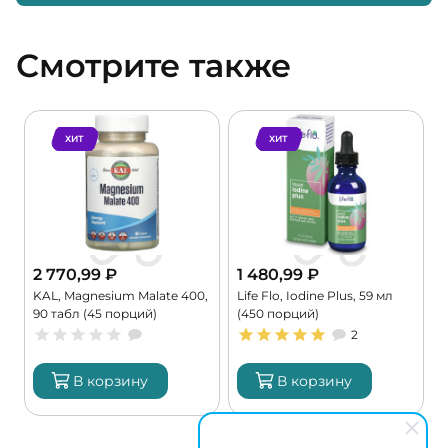
Смотрите также
ХИТ
ХИТ
2 770,99
₽
1 480,99
₽
KAL, Magnesium Malate 400,
Life Flo, Iodine Plus, 59 мл
C
90 табл (45 порций)
(450 порций)
G
2
В корзину
В корзину