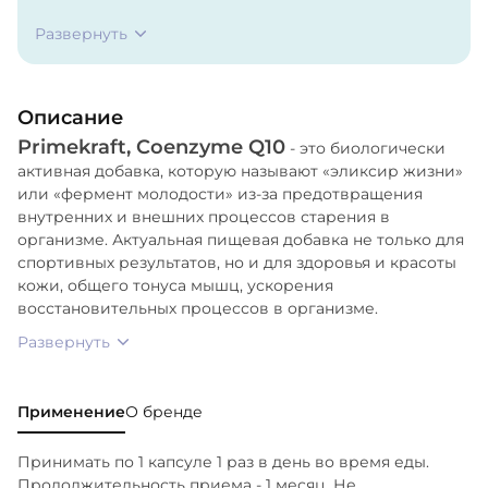
(наполнитель), Желатин (капсула), Диоксид
Развернуть
кремния (антислеживающий агент), Магниевая
соль стеариновой кислоты (антислеживающий
агент).
Описание
Primekraft, Coenzyme Q10
- это биологически
активная добавка, которую называют «эликсир жизни»
или «фермент молодости» из-за предотвращения
внутренних и внешних процессов старения в
организме. Актуальная пищевая добавка не только для
спортивных результатов, но и для здоровья и красоты
кожи, общего тонуса мышц, ускорения
восстановительных процессов в организме.
Развернуть
Применение
О бренде
Принимать по 1 капсуле 1 раз в день во время еды.
Продолжительность приема - 1 месяц. Не