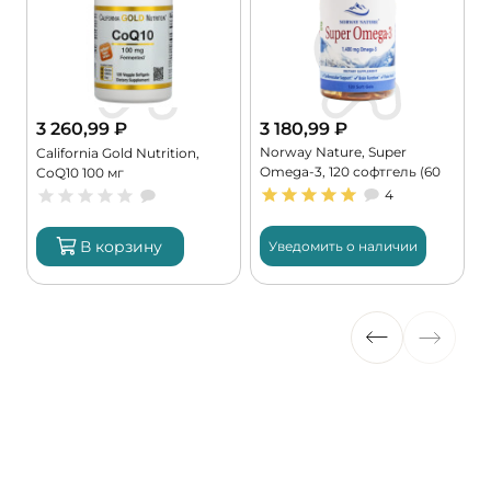
3 260,99
₽
3 180,99
₽
Norway Nature, Super
,
California Gold Nutrition,
Omega-3, 120 софтгель (60
CoQ10 100 мг
порций)
4
В корзину
Уведомить о наличии