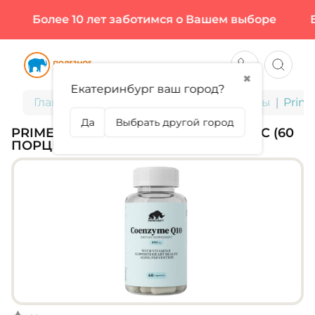
Более 10 лет заботимся о Вашем выборе
Бо
✖
Екатеринбург ваш город?
Главная
БАДы для здоровья и красоты
Prime
Да
Выбрать другой город
PRIMEKRAFT, COENZYME Q10, 60 КАПС (60
ПОРЦИЙ)