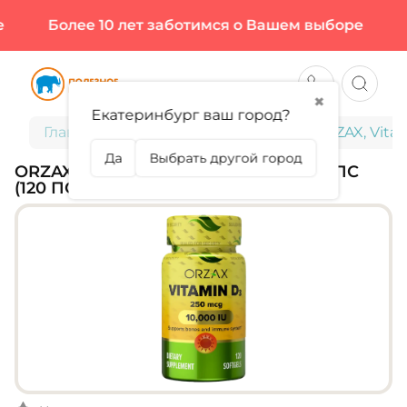
Более 10 лет заботимся о Вашем выборе
Б
✖
Екатеринбург ваш город?
Главная
Витамины и минералы
ORZAX, Vitam
Да
Выбрать другой город
ORZAX, VITAMIN D3 10 000 МЕ, 120 КАПС
(120 ПОРЦИЙ)