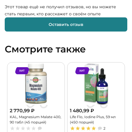
Этот товар ещё не получил отзывов, но вы можете
стать первым, кто расскажет о своём опыте
Оставить отзыв
Смотрите также
ХИТ
ХИТ
2 770,99
₽
1 480,99
₽
KAL, Magnesium Malate 400,
Life Flo, Iodine Plus, 59 мл
C
90 табл (45 порций)
(450 порций)
G
2