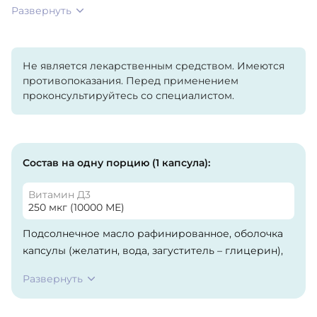
Развернуть
Не является лекарственным средством. Имеются
противопоказания. Перед применением
проконсультируйтесь со специалистом.
Состав на одну порцию (1 капсула):
Витамин Д3
250 мкг (10000 МЕ)
Подсолнечное масло рафинированное, оболочка
капсулы (желатин, вода, загуститель – глицерин),
витамин D3 (среднецепочечные триглицериды,
Развернуть
холекальциферол, антиокислитель – альфа-
токоферол).