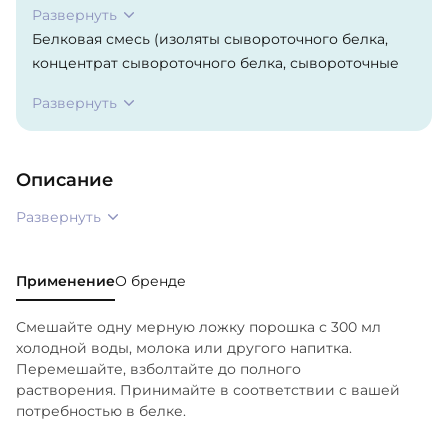
Развернуть
Белковая смесь (изоляты сывороточного белка,
концентрат сывороточного белка, сывороточные
пептиды), какао (обработанное щелочью), кофе,
Развернуть
натуральные и искусственные ароматизаторы,
лецитин, ацесульфам калия, Aminogen®,
сукралоза, лактаза.
Описание
Развернуть
Применение
О бренде
Смешайте одну мерную ложку порошка с 300 мл
холодной воды, молока или другого напитка.
Перемешайте, взболтайте до полного
растворения. Принимайте в соответствии с вашей
потребностью в белке.