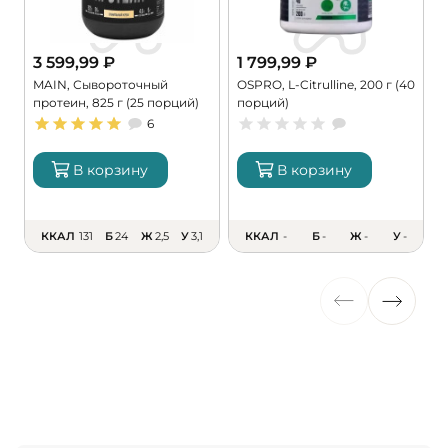
3 599,99
₽
1 799,99
₽
MAIN, Сывороточный
OSPRO, L-Citrulline, 200 г (40
M
протеин, 825 г (25 порций)
порций)
M
6
В корзину
В корзину
ККАЛ
131
Б
24
Ж
2,5
У
3,1
ККАЛ
-
Б
-
Ж
-
У
-