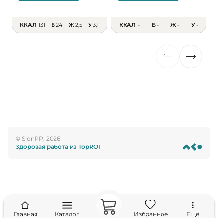
ККАЛ
131
Б
24
Ж
2,5
У
3,1
ККАЛ
-
Б
-
Ж
-
У
-
© SlonPP, 2026
Здоровая работа из TopROI
Главная
Каталог
Избранное
Ещё