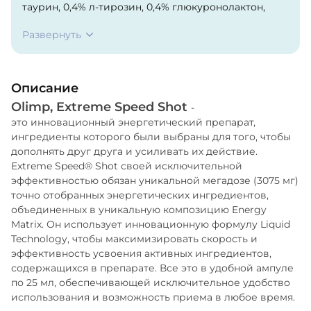
таурин, 0,4% л-тирозин, 0,4% глюкуронолактон,
0,4% витамины (натрий л-аскорбат - витамин С,
Развернуть
никотинамид - ниацин, пиридоксин гидрохлорид -
витамин Б6, кальций Д-пантотенат - пантотеновая
кислота, цианокобаламин - витамин Б12), 0,1%
Описание
кофеин, регулятор кислотности - лимонная
Olimp, Extreme Speed Shot
кислота, ароматизаторы, консерванты - e200, e211.
-
это инновационный энергетический препарат,
ингредиенты которого были выбраны для того, чтобы
дополнять друг друга и усиливать их действие.
Extreme Speed® Shot своей исключительной
эффективностью обязан уникальной мегадозе (3075 мг)
точно отобранных энергетических ингредиентов,
объединенных в уникальную композицию Energy
Matrix. Он использует инновационную формулу Liquid
Technology, чтобы максимизировать скорость и
эффективность усвоения активных ингредиентов,
содержащихся в препарате. Все это в удобной ампуле
по 25 мл, обеспечивающей исключительное удобство
использования и возможность приема в любое время.