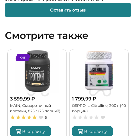
Оставить отзыв
Смотрите также
ХИТ
3 599,99
₽
1 799,99
₽
MAIN, Сывороточный
OSPRO, L-Citrulline, 200 г (40
M
протеин, 825 г (25 порций)
порций)
M
6
В корзину
В корзину