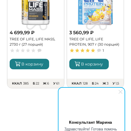
4 699,99
₽
3 560,99
₽
TREE OF LIFE, LIFE MASS,
TREE OF LIFE, LIFE
P
2730 г (27 порций)
PROTEIN, 907 г (30 порций)
г
1
В корзину
В корзину
ККАЛ
385
Б
22
Ж
6
У
61
ККАЛ
128
Б
24
Ж
3
У
1,5
Консультант Марина
Здравствуйте! Готова помочь