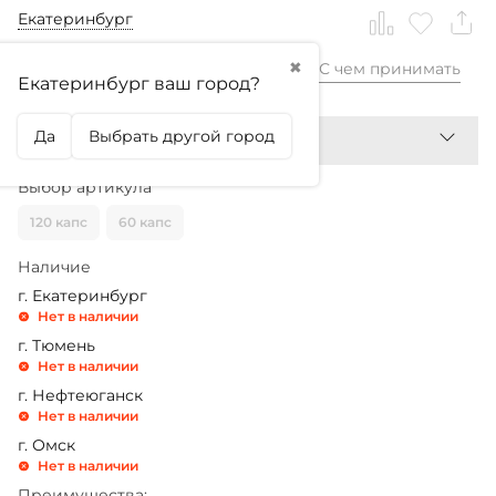
Екатеринбург
✖
С чем принимать
2 260,99
₽
2 699,99
₽
Екатеринбург ваш город?
Да
Выбрать другой город
Выбор артикула
120 капс
60 капс
Наличие
г. Екатеринбург
Нет в наличии
г. Тюмень
Нет в наличии
г. Нефтеюганск
Нет в наличии
г. Омск
Нет в наличии
Преимущества: