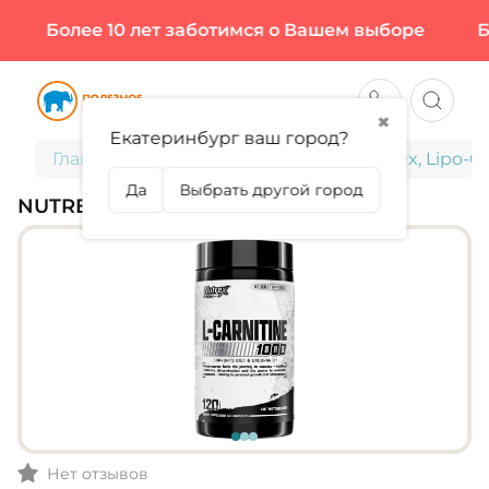
Более 10 лет заботимся о Вашем выборе
Бол
✖
Екатеринбург ваш город?
Главная
Спортивное питание
Nutrex, Lipo-6 
Да
Выбрать другой город
NUTREX, LIPO-6 L-CARNITINE
Нет отзывов