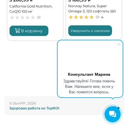
Norway Nature, Super
,
California Gold Nutrition,
Omega-3, 120 софтгель (60
CoQ10 100 мг
порций)
4
В корзину
Уведомить о наличии
Консультант Марина
Здравствуйте! Готова помочь
Вам. Напишите мне, если у
Вас появятся вопросы.
© SlonPP, 2026
Здоровая работа из TopROI