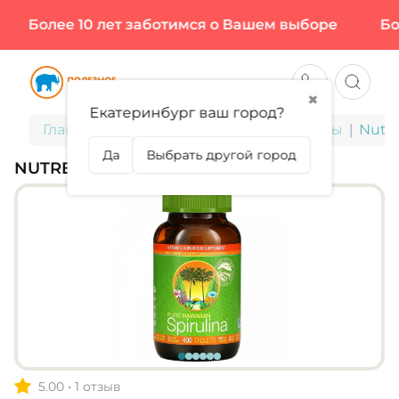
Более 10 лет заботимся о Вашем выборе
Боле
✖
Екатеринбург ваш город?
Главная
БАДы для здоровья и красоты
Nutre
Да
Выбрать другой город
NUTREX, HAWAII SPIRULINA 500 МГ
5.00
•
1 отзыв