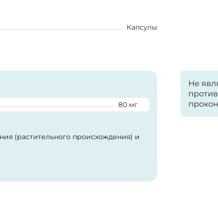
Капсулы
Не явл
против
прокон
80 мг
гния (растительного происхождения) и