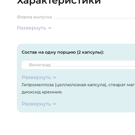
Характеристики
Форма выпуска
Развернуть
Состав на одну порцию (2 капсулы):
Виноград
Развернуть
Гипромеллоза (целлюлозная капсула), стеарат ма
диоксид кремния.
Развернуть