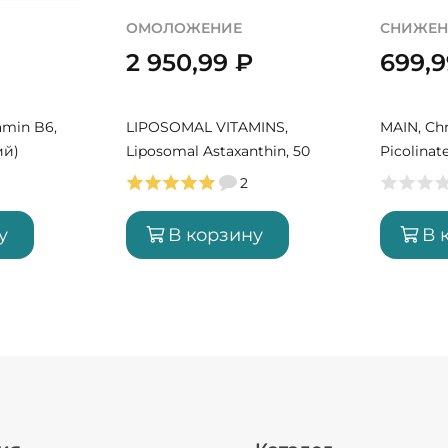
ОМОЛОЖЕНИЕ
СНИЖЕН
2 950,99
₽
699,
amin B6,
LIPOSOMAL VITAMINS,
MAIN, C
ий)
Liposomal Astaxanthin, 50
Picolinat
мл (50 порций)
порций)
2
у
В корзину
В 