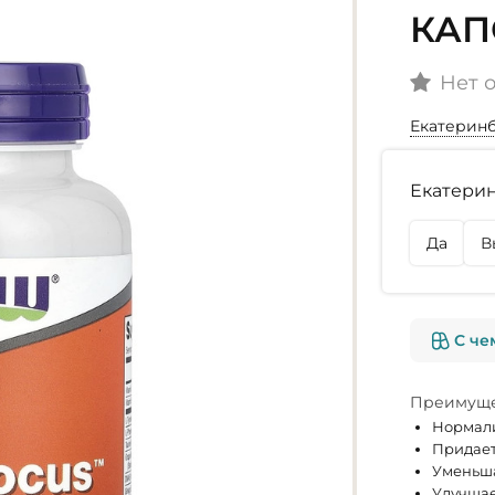
КАП
Нет 
Екатерин
Наличие
Екатерин
г. Екате
Нет в на
Да
В
г. Омск
Нет в на
С че
Преимуще
Нормали
Придает
Уменьша
Улучшае