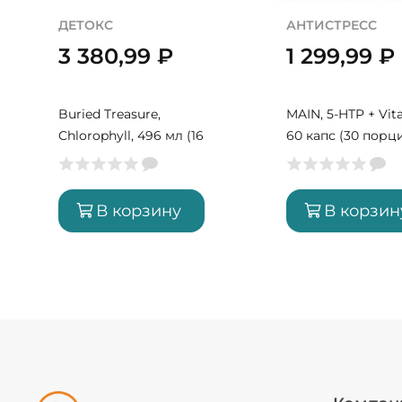
ДЕТОКС
АНТИСТРЕСС
3 380,99
₽
1 299,99
₽
Buried Treasure,
MAIN, 5-HTP + Vit
Chlorophyll, 496 мл (16
60 капс (30 порц
порций)
В корзину
В корзин