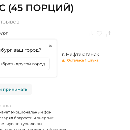
С (45 ПОРЦИЙ)
отзывов
бург
✖
бург ваш город?
ринбург
г. Тюмень
г. Нефтеюганск
личии
Нет в наличии
Осталась 1 штука
ыбрать другой город
личии
м принимать
ства:
зует эмоциональный фон;
 заряд бодрости и энергии;
ет чувство усталости;
т память и когнитивные функции.