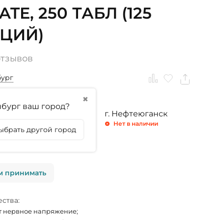
ATE, 250 ТАБЛ (125
ЦИЙ)
отзывов
бург
✖
бург ваш город?
ринбург
г. Тюмень
г. Нефтеюганск
личии
Нет в наличии
Нет в наличии
ыбрать другой город
личии
м принимать
ства:
 нервное напряжение;