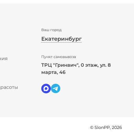
Ваш город
Екатеринбург
✖
Пункт самовывоза
Екатеринбург ваш город?
ния
ТРЦ "Гринвич", 0 этаж, ул. 8
ы
марта, 46
Да
Выбрать другой город
красоты
© SlonPP, 2026