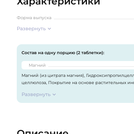
Характеристики
Форма выпуска
Развернуть
Состав на одну порцию (2 таблетки):
Магний
Магний (из цитрата магния), Гидроксипропилцел
целлюлоза, Покрытие на основе растительных ин
Стеариновая кислота (растительного происхожден
Развернуть
происхождения).
Описание