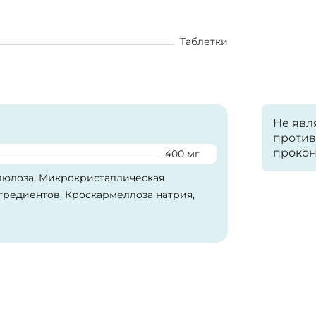
Таблетки
Не явл
против
прокон
400 мг
люлоза, Микрокристаллическая
гредиентов, Кроскармеллоза натрия,
ия) и Стеарат магния (растительного