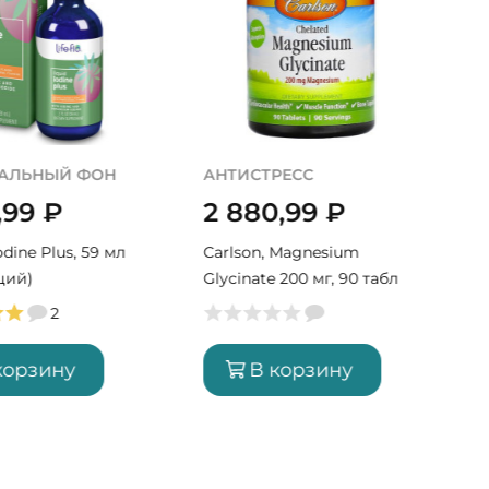
АЛЬНЫЙ ФОН
АНТИСТРЕСС
,99
₽
2 880,99
₽
Iodine Plus, 59 мл
Carlson, Magnesium
ций)
Glycinate 200 мг, 90 табл
(90 порций)
2
корзину
В корзину