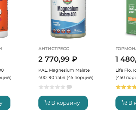
И
АНТИСТРЕСС
ГОРМОН
2 770,99
₽
1 480
00
KAL, Magnesium Malate
Life Flo, 
рций)
400, 90 табл (45 порций)
(450 пор
у
В корзину
В 