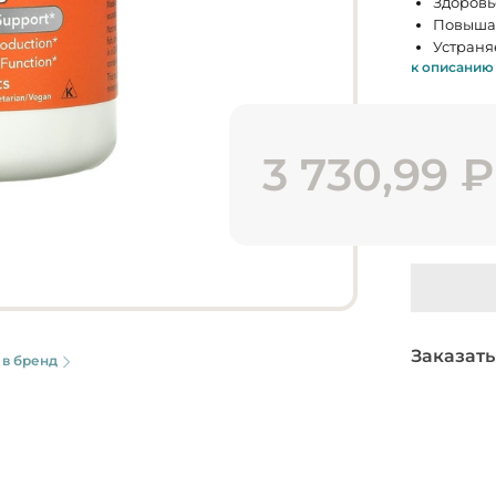
Здоровь
Повышае
Устраня
к описанию
3 730,99
₽
Заказать
 в бренд