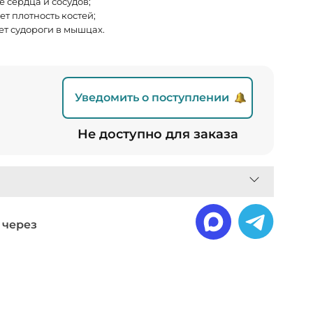
е сердца и сосудов;
т плотность костей;
ет судороги в мышцах.
Уведомить о поступлении
Не доступно для заказа
 через