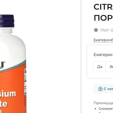
CITR
ПОР
Нет 
Екатерин
Наличие
Екатерин
г. Екате
Нет в на
Да
В
г. Омск
Нет в на
С че
Преимуще
Снижает