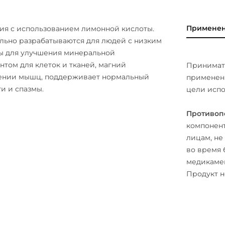
Примене
ния с использованием лимонной кислоты.
льно разрабатываются для людей с низким
ы для улучшения минеральной
том для клеток и тканей, магний
Принимать
щении мышц, поддерживает нормальный
применени
и и спазмы.
цели испо
Противоп
компонент
лицам, не
во время 
медикамен
Продукт н