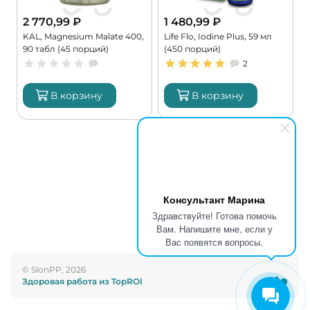
2 770,99
₽
1 480,99
₽
KAL, Magnesium Malate 400,
Life Flo, Iodine Plus, 59 мл
C
90 табл (45 порций)
(450 порций)
G
2
В корзину
В корзину
Консультант Марина
Здравствуйте! Готова помочь
Вам. Напишите мне, если у
Вас появятся вопросы.
© SlonPP, 2026
Здоровая работа из TopROI