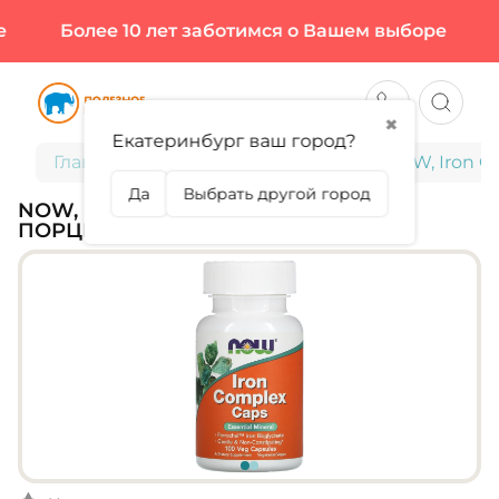
Более 10 лет заботимся о Вашем выборе
Б
✖
Екатеринбург ваш город?
Главная
Витамины и минералы
NOW, Iron C
Да
Выбрать другой город
NOW, IRON COMPLEX, 100 КАПС (100
ПОРЦИЙ)