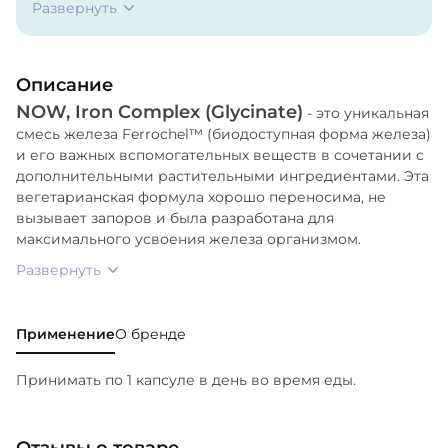
Развернуть
глюкозаминовой соли (6S)-5-
метилтетрагидрофолиевой кислоты
Quatrefolic®);
Описание
Витамин B12 (в виде метилкобаламина);
NOW, Iron Complex (Glycinate)
Железо (из бисглицината железа) (Ferrochel™);
- это уникальная
смесь железа Ferrochel™ (биодоступная форма железа)
Экстракт корня дудника китайского (Angelica
и его важных вспомогательных веществ в сочетании с
sinensis);
дополнительными растительными ингредиентами. Эта
Листья малины (rubus idaeus);
вегетарианская формула хорошо переносима, не
вызывает запоров и была разработана для
Гипромеллоза (целлюлозная капсула),
максимального усвоения железа организмом.
микрокристаллическая целлюлоза, диоксид
Развернуть
кремния и стеариновая кислота (растительный
источник).
Применение
О бренде
Принимать по 1 капсуле в день во время еды.
Отзывы о товаре