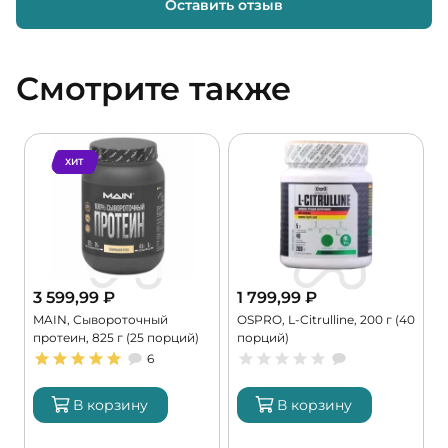
Оставить отзыв
Смотрите также
ХИТ
3 599,99
₽
1 799,99
₽
MAIN, Сывороточный
OSPRO, L-Citrulline, 200 г (40
M
протеин, 825 г (25 порций)
порций)
M
6
В корзину
В корзину