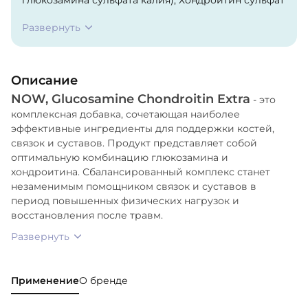
натрия (из бычьего хряща), Целлюлоза,
Развернуть
Стеариновая кислота (растительного
происхождения), Стеарат магния (растительного
происхождения), Диоксид кремния и Растительная
Описание
оболочка. Содержит моллюсков (крабы, креветки,
NOW, Glucosamine Chondroitin Extra
омары, лангусты).
- это
комплексная добавка, сочетающая наиболее
эффективные ингредиенты для поддержки костей,
связок и суставов. Продукт представляет собой
оптимальную комбинацию глюкозамина и
хондроитина. Сбалансированный комплекс станет
незаменимым помощником связок и суставов в
период повышенных физических нагрузок и
восстановления после травм.
Развернуть
Применение
О бренде