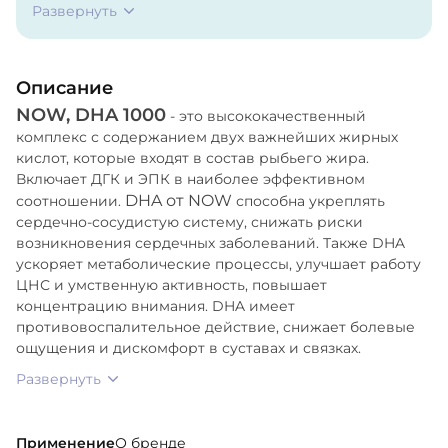
Развернуть
токоферол (из подсолнечного масла). Содержит
рыбу (анчоусы, тунец).
Описание
NOW, DHA 1000
- это высококачественный
комплекс с содержанием двух важнейших жирных
кислот, которые входят в состав рыбьего жира.
Включает ДГК и ЭПК в наиболее эффективном
DHA от NOW
соотношении.
способна укреплять
сердечно-сосудистую систему, снижать риски
возникновения сердечных заболеваний. Также DHA
ускоряет метаболические процессы, улучшает работу
ЦНС и умственную активность, повышает
концентрацию внимания. DHA имеет
противовоспалительное действие, снижает болевые
ощущения и дискомфорт в суставах и связках.
Развернуть
Применение
О бренде