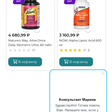
ХИТ
ХИТ
4 680,99
₽
3 160,99
₽
Nature's Way, Alive Once
NOW, Alpha Lipoic Acid 600
Daily Women's Ultra, 60 табл
мг
L
(60 порций)
(
2
В корзину
В корзину
Консультант Марина
Здравствуйте! Готова помочь
Вам. Напишите мне, если у