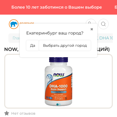
Более 10 лет заботимся о Вашем выборе
Бол
✖
Екатеринбург ваш город?
Главная
Омега 3, CLA, MCT OIL
NOW, DHA 1000
Да
Выбрать другой город
NOW, DHA 1000 МГ, 90 КАПС (90 ПОРЦИЙ)
Нет отзывов