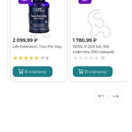
ХИТ
ХИТ
2 099,99
₽
1 780,99
₽
Life Extension, Two Per Day
NOW, E-200 DA, 100
K
софтгель (100 порций)
9
5
В корзину
В корзину