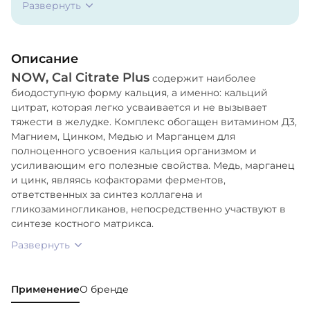
Развернуть
Цинк (цинка аминокислота хелат);
Медь (меди аминокислота хелат);
Марганец (марганца аминокислота хелат);
Описание
Целлюлоза (капсула), целлюлоза,
NOW, Cal Citrate Plus
аскорбилпальмитат и диоксид кремния.
содержит наиболее
биодоступную форму кальция, а именно: кальций
цитрат, которая легко усваивается и не вызывает
тяжести в желудке. Комплекс обогащен витамином Д3,
Магнием, Цинком, Медью и Марганцем для
полноценного усвоения кальция организмом и
усиливающим его полезные свойства. Медь, марганец
и цинк, являясь кофакторами ферментов,
ответственных за синтез коллагена и
гликозаминогликанов, непосредственно участвуют в
синтезе костного матрикса.
Развернуть
Применение
О бренде