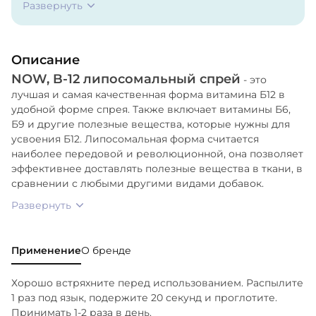
Развернуть
(Деионизированная вода, фруктоза, натуральный
ароматизатор «Малина», лимонная кислота,
фосфолипиды (соя), органический экстракт
Описание
листьев стевии (модифицированные ферментом
NOW, B-12 липосомальный спрей
стевиогликозиды) и сорбат калия (консервант).
- это
лучшая и самая качественная форма витамина Б12 в
удобной форме спрея. Также включает витамины Б6,
Б9 и другие полезные вещества, которые нужны для
усвоения Б12. Липосомальная форма считается
наиболее передовой и революционной, она позволяет
эффективнее доставлять полезные вещества в ткани, в
сравнении с любыми другими видами добавок.
Развернуть
Применение
О бренде
Хорошо встряхните перед использованием. Распылите
1 раз под язык, подержите 20 секунд и проглотите.
Принимать 1-2 раза в день.