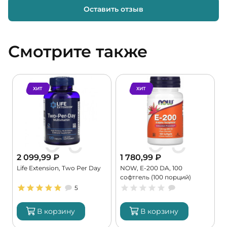
Оставить отзыв
Смотрите также
ХИТ
ХИТ
2 099,99
₽
1 780,99
₽
Life Extension, Two Per Day
NOW, E-200 DA, 100
K
софтгель (100 порций)
9
5
В корзину
В корзину