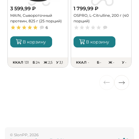
3 599,99
₽
1 799,99
₽
MAIN, Сывороточный
OSPRO, L-Citrulline, 200 г (40
M
протеин, 825 г (25 порций)
порций)
M
6
В корзину
В корзину
ККАЛ
131
Б
24
Ж
2,5
У
3,1
ККАЛ
-
Б
-
Ж
-
У
-
© SlonPP, 2026