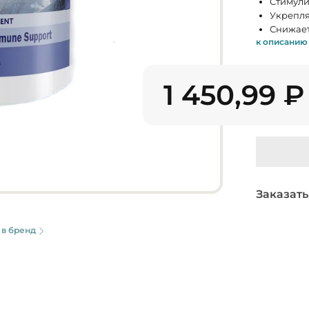
Стимули
Укрепля
Снижает
к описанию
1 450,99
₽
Заказать
 в бренд