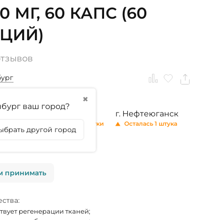
0 МГ, 60 КАПС (60
ЦИЙ)
отзывов
бург
✖
бург ваш город?
ринбург
г. Тюмень
г. Нефтеюганск
и 8 шт.
Осталось 4 штуки
Осталась 1 штука
ыбрать другой город
личии
м принимать
ства:
твует регенерации тканей;