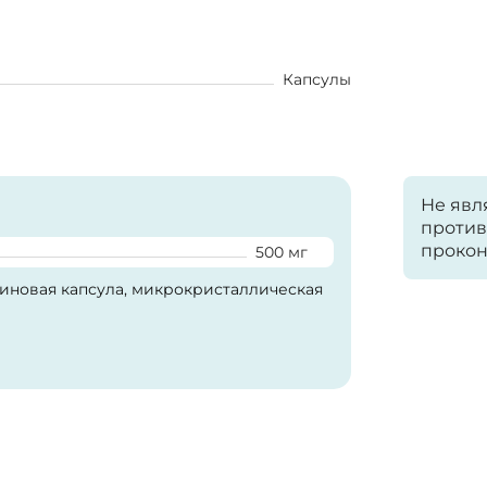
Капсулы
Не явл
против
прокон
500 мг
тиновая капсула, микрокристаллическая