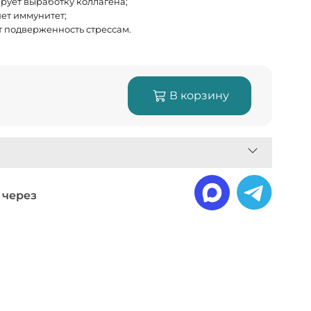
рует выработку коллагена;
ет иммунитет;
 подверженность стрессам.
В корзину
 через