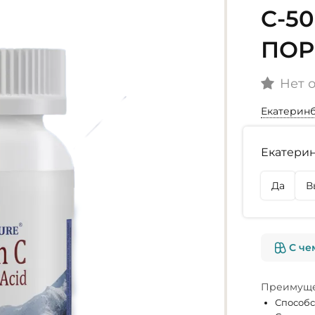
C-50
ПОР
Нет 
Екатерин
Наличие
Екатерин
г. Екате
В наличи
Да
В
г. Омск
Нет в на
С че
Преимуще
Способс