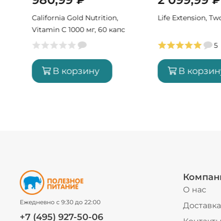
с
California Gold Nutrition,
Life Extension, T
Vitamin C 1000 мг, 60 капс
(60 порций)
5
В корзину
В корзин
Компан
О нас
Ежедневно с 9:30 до 22:00
Доставка
+7 (495) 927-50-06