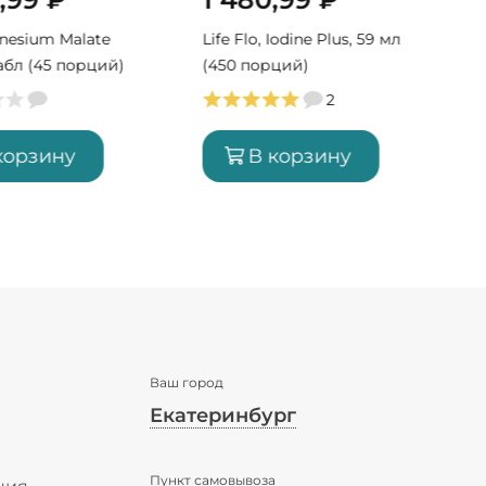
nesium Malate
Life Flo, Iodine Plus, 59 мл
табл (45 порций)
(450 порций)
2
корзину
В корзину
Ваш город
Екатеринбург
✖
Пункт самовывоза
Екатеринбург ваш город?