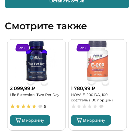
Оставить отзыв
Смотрите также
ХИТ
ХИТ
2 099,99
₽
1 780,99
₽
Life Extension, Two Per Day
NOW, E-200 DA, 100
K
софтгель (100 порций)
9
5
В корзину
В корзину