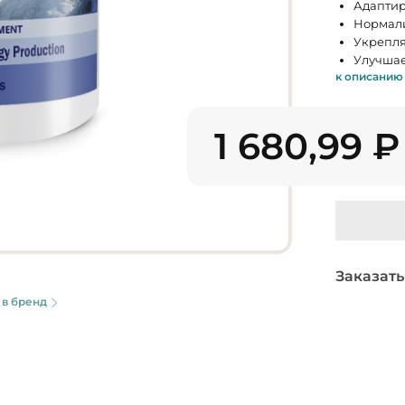
Адаптир
Нормали
Укрепля
Улучшае
к описанию
1 680,99
₽
Заказать
 в бренд