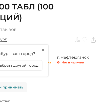
100 ТАБЛ (100
ЦИЙ)
отзывов
бург
✖
бург ваш город?
ринбург
г. Тюмень
г. Нефтеюганск
личии
Осталась 1 штука
Нет в наличии
ыбрать другой город
личии
м принимать
ства: