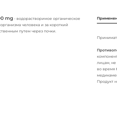
100 mg
Примене
- водорастворимое органическое
 организма человека и за короткий
ственным путем через почки.
Принимать
Противоп
компонент
лицам, не
во время 
медикамен
Продукт н