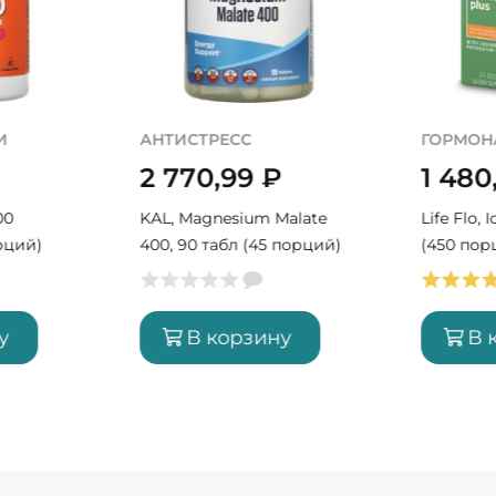
И
АНТИСТРЕСС
ГОРМОН
2 770,99
₽
1 480
00
KAL, Magnesium Malate
Life Flo, 
рций)
400, 90 табл (45 порций)
(450 пор
у
В корзину
В 