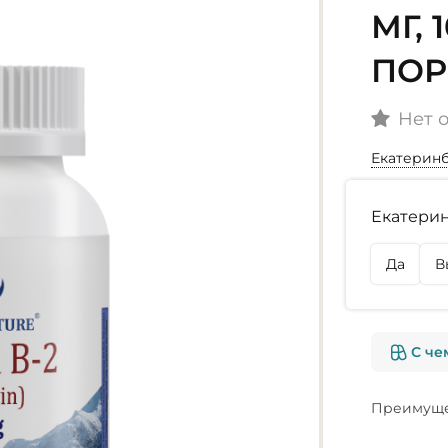
МГ, 
ПОР
Нет 
Екатерин
Наличие
Екатерин
г. Екате
Нет в на
Да
В
г. Омск
Нет в на
С че
Преимуще