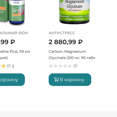
АЛЬНЫЙ ФОН
АНТИСТРЕСС
,99
₽
2 880,99
₽
Iodine Plus, 59 мл
Carlson, Magnesium
ций)
Glycinate 200 мг, 90 табл
(90 порций)
2
корзину
В корзину