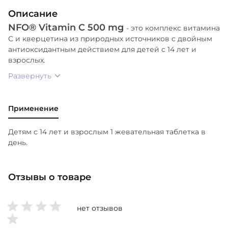
кверцетин (Fagopyrum Esculentum) 50 мг,
Описание
ароматизатор вишня 29.7мг, антислеживающий
NFO®
Vitamin C 500 mg
агент (фосфаты кальция, диоксид кремния 13.5 мг,
- это комплекс витамина
С и кверцетина из природных источников с двойным
подсластитель (стевиолгликозиды, экстракт
антиоксидантным действием для детей с 14 лет и
стевии) 2.7 мг, загуститель (магниевые соли
взрослых.
жирных кислот) 27 мг, яблочная кислота 6.75 мг,
Развернуть
лимонная кислота 6.75 мг, апельсиновая вкусо-
ароматическая добавка 4.05 мг, содержит сахар.
Применение
Детям с 14 лет и взрослым 1 жевательная таблетка в
день.
Отзывы о товаре
нет отзывов