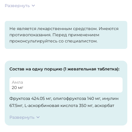
Развернуть
Не является лекарственным средством. Имеются
противопоказания. Перед применением
проконсультируйтесь со специалистом.
Состав на одну порцию (1 жевательная таблетка):
Амла
20 мг
Фруктоза 424.05 мг, олигофруктоза 140 мг, инулин
67.5мг, L-аскорбиновая кислота 350 мг, аскорбат
натрия 168 мг, ацерола (Malpighia Punicifolia) 20 мг,
Развернуть
экстракт амлы (Phyllanthus Emblica L.Extractum) 20
мг, порошок шиповника (Rosa Canina) 20 мг,