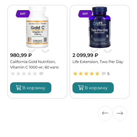
ХИТ
ХИТ
2 099,99
₽
1 780,99
₽
Life Extension, Two Per Day
NOW, E-200 DA, 100
пс
софтгель (100 порций)
5
В корзину
В корзину