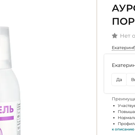
АУРО
ПОР
Нет 
Екатерин
Наличие
Екатерин
г. Екате
Нет в на
Да
В
г. Омск
Нет в на
Преимуще
Участву
Повышае
Нормали
Профила
к описанию