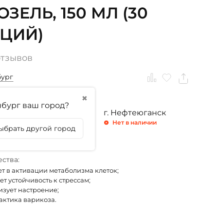
ЗЕЛЬ, 150 МЛ (30
ЦИЙ)
отзывов
бург
✖
бург ваш город?
ринбург
г. Тюмень
г. Нефтеюганск
личии
Нет в наличии
Нет в наличии
ыбрать другой город
личии
ства:
ет в активации метаболизма клеток;
т устойчивость к стрессам;
зует настроение;
ктика варикоза.