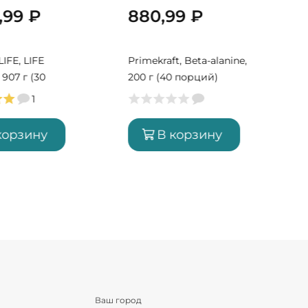
0,99
₽
880,99
₽
Y
IFE, LIFE
Primekraft, Beta-alanine,
907 г (30
200 г (40 порций)
1
корзину
В корзину
Ваш город