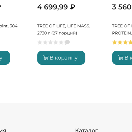
₽
4 699,99
₽
3 56
oint, 384
TREE OF LIFE, LIFE MASS,
TREE OF L
2730 г (27 порций)
PROTEIN, 
порций)
у
В корзину
В 
ия
Каталог