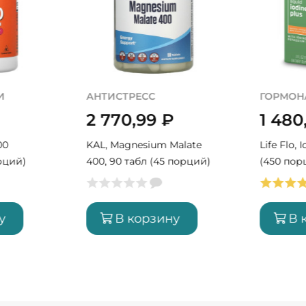
И
АНТИСТРЕСС
ГОРМОН
2 770,99
₽
1 480
00
KAL, Magnesium Malate
Life Flo, 
рций)
400, 90 табл (45 порций)
(450 пор
у
В корзину
В 