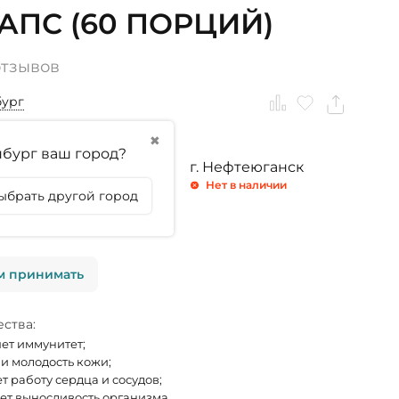
КАПС (60 ПОРЦИЙ)
отзывов
бург
✖
бург ваш город?
ринбург
г. Тюмень
г. Нефтеюганск
 1 штука
Нет в наличии
Нет в наличии
ыбрать другой город
личии
м принимать
ства:
ет иммунитет;
 и молодость кожи;
т работу сердца и сосудов;
т выносливость организма.