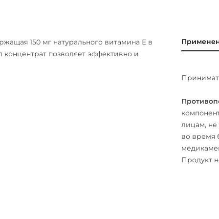
Примене
ержащая 150 мг натурального витамина Е в
л концентрат позволяет эффективно и
Принимать
Противоп
компонент
лицам, не
во время 
медикамен
Продукт н