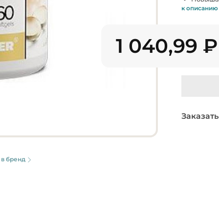
к описанию
1 040,99
₽
Заказать
 в бренд