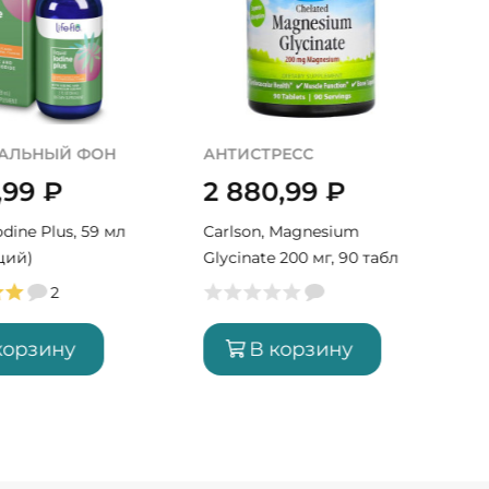
АЛЬНЫЙ ФОН
АНТИСТРЕСС
,99
₽
2 880,99
₽
Iodine Plus, 59 мл
Carlson, Magnesium
ций)
Glycinate 200 мг, 90 табл
(90 порций)
2
корзину
В корзину