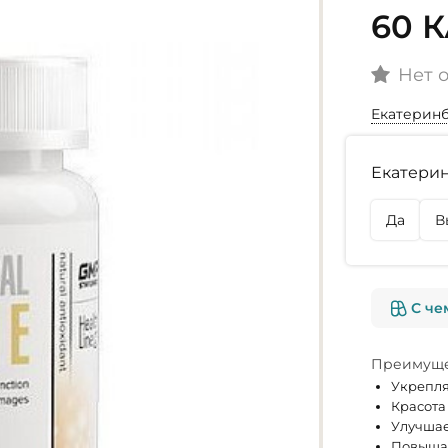
60 
Нет 
Екатерин
Наличие
Екатерин
г. Екате
Осталась
Да
В
г. Омск
Нет в на
С че
Преимуще
Укрепля
Красота
Улучшае
Повышае