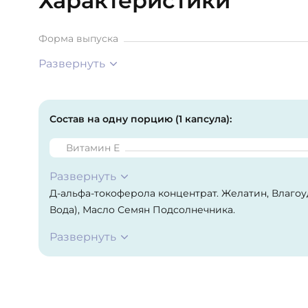
Характеристики
Форма выпуска
Развернуть
Состав на одну порцию (1 капсула):
Витамин Е
Развернуть
Д-альфа-токоферола концентрат. Желатин, Влаг
Вода), Масло Семян Подсолнечника.
Развернуть