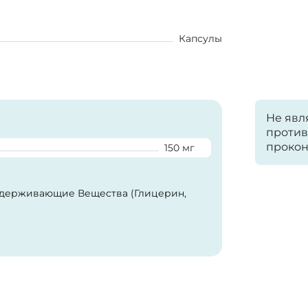
Капсулы
Не явл
против
прокон
150 мг
оудерживающие Вещества (Глицерин,