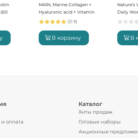
iotin
MAIN, Marine Collagen +
Nature's 
 (60
Hyaluronic acid + Vitamin
Daily Wom
C, 180 г (30 порций)
табл (60
11
у
В корзину
В 
ия
Каталог
Хиты продаж
 и оплата
Готовые наборы
ы
Акционные предложе