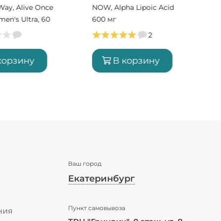
Way, Alive Once
NOW, Alpha Lipoic Acid
en's Ultra, 60
600 мг
 порций)
2
корзину
В корзину
Ваш город
Екатеринбург
✖
Пункт самовывоза
Екатеринбург ваш город?
ния