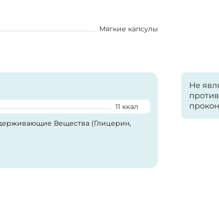
Мягкие капсулы
Не явл
против
прокон
11 ккал
удерживающие Вещества (Глицерин,