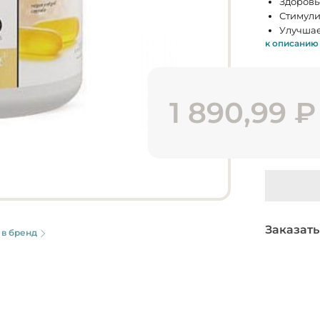
Здоровь
Стимули
Улучшае
к описанию
1 890,99
₽
Заказать
 в бренд