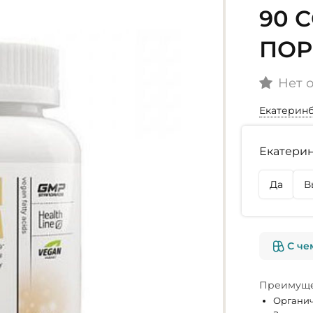
90 
ПОР
Нет 
Екатерин
Наличие
Екатерин
г. Екате
Нет в на
Да
В
г. Омск
Нет в на
С че
Преимуще
Органич