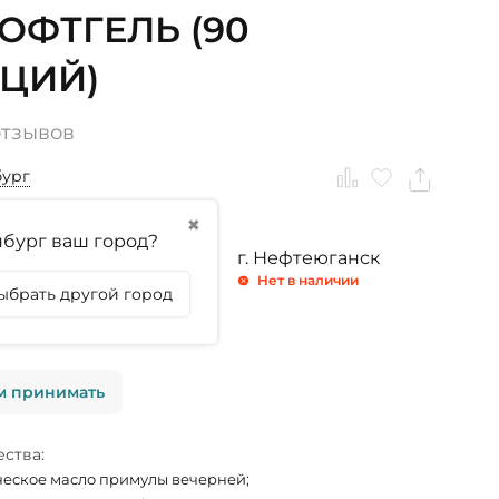
СОФТГЕЛЬ (90
ЦИЙ)
отзывов
бург
✖
бург ваш город?
ринбург
г. Тюмень
г. Нефтеюганск
личии
Нет в наличии
Нет в наличии
ыбрать другой город
личии
м принимать
ства:
еское масло примулы вечерней;