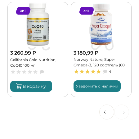
ХИТ
ХИТ
3 260,99
₽
3 180,99
₽
Norway Nature, Super
,
California Gold Nutrition,
Omega-3, 120 софтгель (60
CoQ10 100 мг
порций)
4
В корзину
Уведомить о наличии