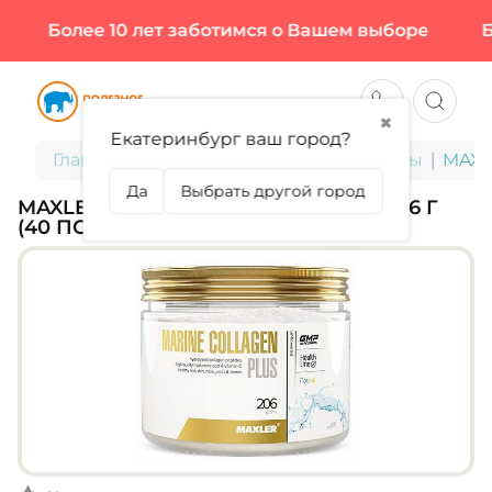
Более 10 лет заботимся о Вашем выборе
Бол
✖
Екатеринбург ваш город?
Главная
БАДы для здоровья и красоты
MAXLE
Да
Выбрать другой город
MAXLER, MARINE COLLAGEN PLUS, 206 Г
(40 ПОРЦИЙ)