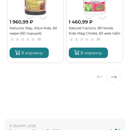
1 960,99
₽
1 460,99
₽
Nature's Way, Alive Kids, 60
Natural Factors, BFriends
C
марм (60 порций)
Kids Mag Citrate, 60 жев табл
6
(60 порций)
В корзину
В корзину
© SlonPP, 2026