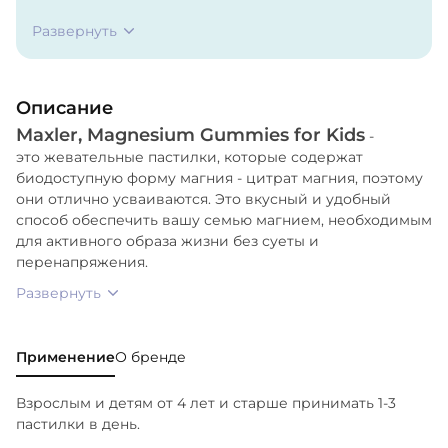
Лимонная кислота, Регулятор кислотности (цитрат
Развернуть
натрия), Натуральный ароматизатор (виноград),
Краситель (концентрат сока фиолетовой
моркови), Растительное масло.
Описание
Maxler, Magnesium Gummies for Kids
-
это жевательные пастилки, которые содержат
биодоступную форму магния - цитрат магния, поэтому
они отлично усваиваются. Это вкусный и удобный
способ обеспечить вашу семью магнием, необходимым
для активного образа жизни без суеты и
перенапряжения.
Развернуть
Применение
О бренде
Взрослым и детям от 4 лет и старше принимать 1-3
пастилки в день.