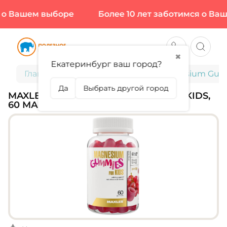
о Вашем выборе
Более 10 лет заботимся о Ваше
✖
Екатеринбург ваш город?
Главная
Для детей
MAXLER, Magnesium Gummi
Да
Выбрать другой город
MAXLER, MAGNESIUM GUMMIES FOR KIDS,
60 МАРМ