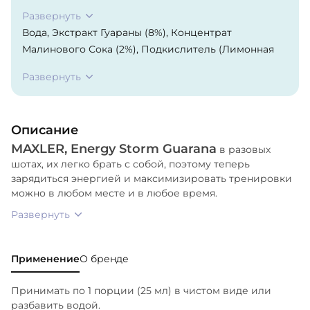
Развернуть
Вода, Экстракт Гуараны (8%), Концентрат
Малинового Сока (2%), Подкислитель (Лимонная
Кислота), Ароматизатор, Витамин С, Консервант
Развернуть
(Сорбат Калия), Подсластители (Цикламат Натрия,
Ацесульфам-K, Сахарин), Кальция-D-Пантотеновая
Кислота, Витамин В6, Витамин В1, кофеин.
Описание
MAXLER, Energy Storm Guarana
в разовых
шотах, их легко брать с собой, поэтому теперь
зарядиться энергией и максимизировать тренировки
можно в любом месте и в любое время.
Развернуть
Применение
О бренде
Принимать по 1 порции (25 мл) в чистом виде или
разбавить водой.