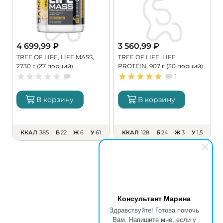
4 699,99
₽
3 560,99
₽
TREE OF LIFE, LIFE MASS,
TREE OF LIFE, LIFE
P
2730 г (27 порций)
PROTEIN, 907 г (30 порций)
г
1
В корзину
В корзину
ККАЛ
385
Б
22
Ж
6
У
61
ККАЛ
128
Б
24
Ж
3
У
1,5
Консультант Марина
Здравствуйте! Готова помочь
Вам. Напишите мне, если у