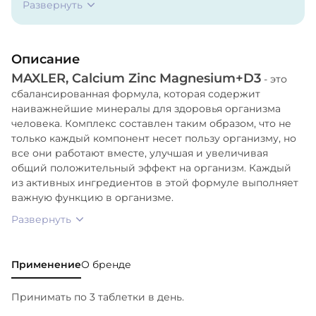
Развернуть
Целлюлоза, Стеариновая Кислота, Диоксид
Кремния, Покрытие (Гипромеллоза, Макрогол,
Тальк), Стеарат Магния (Веганский).
Описание
MAXLER, Calcium Zinc Magnesium+D3
- это
сбалансированная формула, которая содержит
наиважнейшие минералы для здоровья организма
человека. Комплекс составлен таким образом, что не
только каждый компонент несет пользу организму, но
все они работают вместе, улучшая и увеличивая
общий положительный эффект на организм. Каждый
из активных ингредиентов в этой формуле выполняет
важную функцию в организме.
Развернуть
Применение
О бренде
Принимать по 3 таблетки в день.