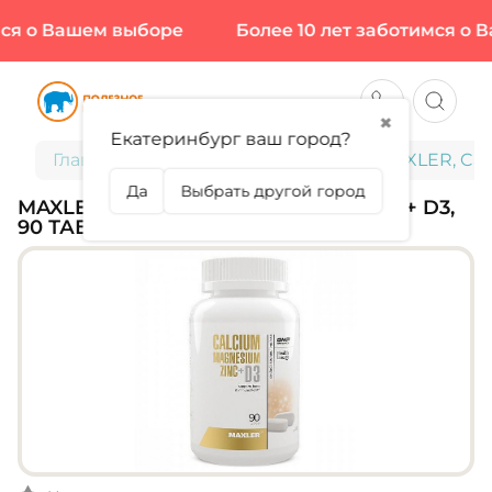
я о Вашем выборе
Более 10 лет заботимся о В
✖
Екатеринбург ваш город?
Главная
Витамины и минералы
MAXLER, Cal
Да
Выбрать другой город
MAXLER, CALCIUM ZINC MAGNESIUM + D3,
90 ТАБЛ (30 ПОРЦИЙ)