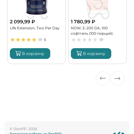
2 099,99
₽
1 780,99
₽
Life Extension, Two Per Day
NOW, E-200 DA, 100
K
софтгель (100 порций)
9
5
В корзину
В корзину
© SlonPP, 2026
Здоровая работа из TopROI