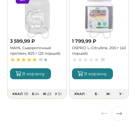
3 599,99
₽
1 799,99
₽
MAIN, Сывороточный
OSPRO, L-Citrulline, 200 г (40
M
протеин, 825 г (25 порций)
порций)
M
6
В корзину
В корзину
ККАЛ
131
Б
24
Ж
2,5
У
3,1
ККАЛ
-
Б
-
Ж
-
У
-