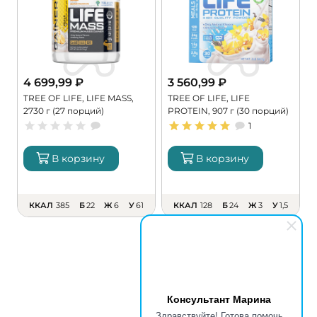
4 699,99
₽
3 560,99
₽
TREE OF LIFE, LIFE MASS,
TREE OF LIFE, LIFE
P
2730 г (27 порций)
PROTEIN, 907 г (30 порций)
г
1
В корзину
В корзину
ККАЛ
385
Б
22
Ж
6
У
61
ККАЛ
128
Б
24
Ж
3
У
1,5
Консультант Марина
Здравствуйте! Готова помочь