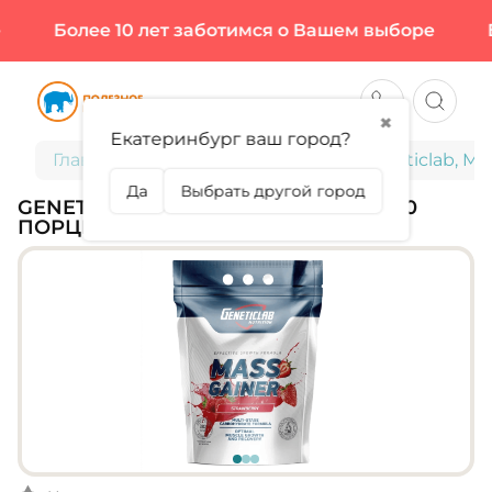
Более 10 лет заботимся о Вашем выборе
Бо
✖
Екатеринбург ваш город?
Главная
Спортивное питание
Geneticlab, Ma
Да
Выбрать другой город
GENETICLAB, MASS GAINER, 3000 Г (30
ПОРЦИЙ)