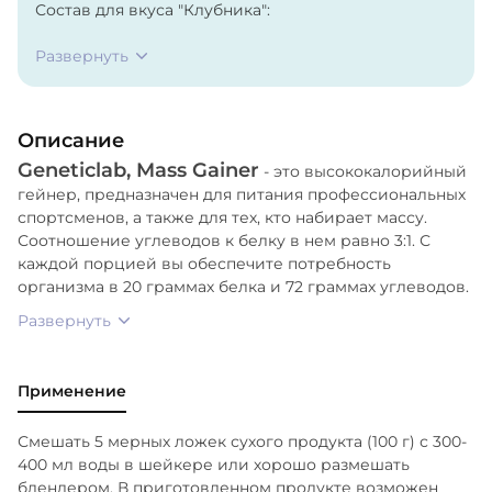
Состав для вкуса "Клубника":
Развернуть
Мальтодекстрин, концентрат сывороточного белка,
глюкоза, ароматизатор, краситель кармин. Может
содержать следы сои.
Описание
Geneticlab, Mass Gainer
- это высококалорийный
гейнер, предназначен для питания профессиональных
спортсменов, а также для тех, кто набирает массу.
Соотношение углеводов к белку в нем равно 3:1. С
каждой порцией вы обеспечите потребность
организма в 20 граммах белка и 72 граммах углеводов.
Развернуть
Применение
Смешать 5 мерных ложек сухого продукта (100 г) с 300-
400 мл воды в шейкере или хорошо размешать
блендером. В приготовленном продукте возможен