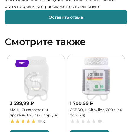
стать первым, кто расскажет о своём опыте
Оставить отзыв
Смотрите также
ХИТ
3 599,99
₽
1 799,99
₽
MAIN, Сывороточный
OSPRO, L-Citrulline, 200 г (40
M
протеин, 825 г (25 порций)
порций)
M
6