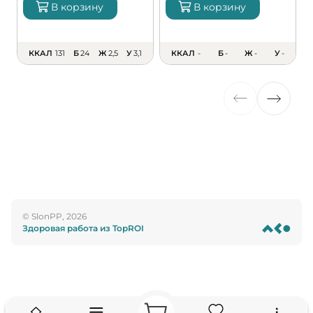
В корзину
В корзину
ККАЛ
131
Б
24
Ж
2,5
У
3,1
ККАЛ
-
Б
-
Ж
-
У
-
© SlonPP, 2026
Здоровая работа из TopROI