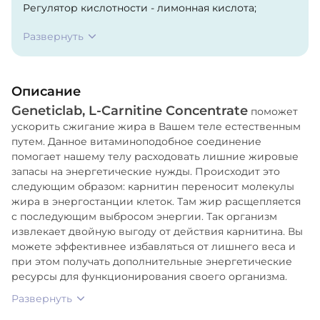
Регулятор кислотности - лимонная кислота;
Ароматизатор - «Лесные ягоды»; Загуститель –
Развернуть
карбоксиметилцеллюлоза; Минералы: Цитрат
магния, Лактат кальция, Сульфат магния,
Бикарбонат натрия, Хлорид натрия, Хлорид калия;
Описание
Витамины: никотинамид, токоферола ацетат,
Geneticlab, L-Carnitine Concentrate
пиридоксина гидрохлорид, тиамин гидрохлорид,
поможет
ускорить сжигание жира в Вашем теле естественным
рибофламин, ретинола ацетат, фолиевая кислота,
путем. Данное витаминоподобное соединение
биотин, холекальциферол, цианокобаламин;
помогает нашему телу расходовать лишние жировые
Подсластители: ацесульфам калия, сукралоза;
запасы на энергетические нужды. Происходит это
Консерванты: сорбат калия, бензоат натрия;
следующим образом: карнитин переносит молекулы
Красители: азорубин, синий пантентованный V.
жира в энергостанции клеток. Там жир расщепляется
с последующим выбросом энергии. Так организм
извлекает двойную выгоду от действия карнитина. Вы
можете эффективнее избавляться от лишнего веса и
при этом получать дополнительные энергетические
ресурсы для функционирования своего организма.
Развернуть