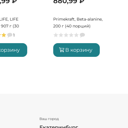
0,99
₽
880,99
₽
Y
IFE, LIFE
Primekraft, Beta-alanine,
907 г (30
200 г (40 порций)
1
корзину
В корзину
Ваш город
Екатеринбург