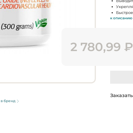
Выводит
Укрепля
Быстрое
к описанию
2 780,99
Заказать
 в бренд