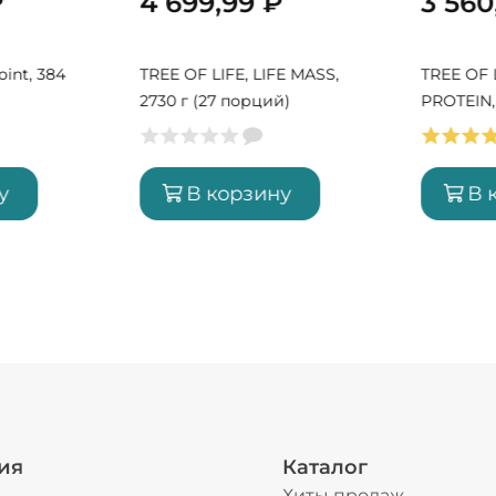
₽
4 699,99
₽
3 56
oint, 384
TREE OF LIFE, LIFE MASS,
TREE OF L
2730 г (27 порций)
PROTEIN, 
порций)
у
В корзину
В 
ия
Каталог
Хиты продаж