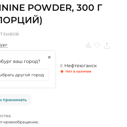
ININE POWDER, 300 Г
 ПОРЦИЙ)
отзывов
бург
✖
бург ваш город?
ринбург
г. Тюмень
г. Нефтеюганск
личии
Нет в наличии
Нет в наличии
ыбрать другой город
личии
м принимать
ства:
т кровообращение;