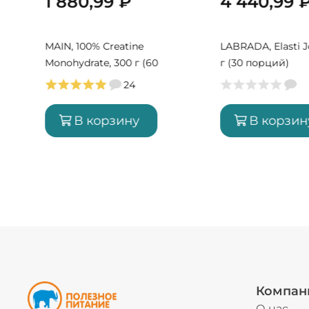
1 880,99
₽
4 440,99
MAIN, 100% Creatine
LABRADA, Elasti J
Monohydrate, 300 г (60
г (30 порций)
порций)
24
В корзину
В корзин
Компан
О нас