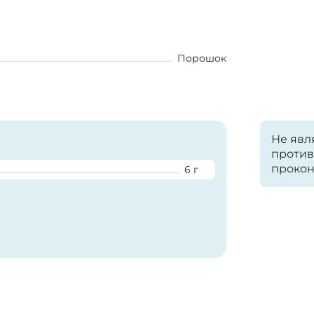
Порошок
Не явл
против
прокон
6 г