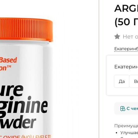
ARG
(50
Нет 
Екатерин
Наличие
Екатерин
г. Екате
Нет в на
Да
В
г. Омск
Нет в на
С че
Преимуще
Улучшае