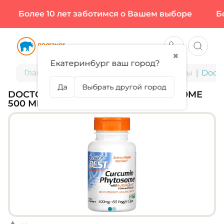
Более 10 лет заботимся о Вашем выборе
Бол
✖
Екатеринбург ваш город?
Главная
БАДы для здоровья и красоты
Docto
Да
Выбрать другой город
DOCTOR'S BEST, CURCUMIN PHYTOSOME
500 МГ, 60 КАПС (30 ПОРЦИЙ)