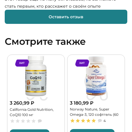
стать первым, кто расскажет о своём опыте
Оставить отзыв
Смотрите также
ХИТ
ХИТ
3 260,99
₽
3 180,99
₽
Norway Nature, Super
,
California Gold Nutrition,
Omega-3, 120 софтгель (60
CoQ10 100 мг
порций)
4