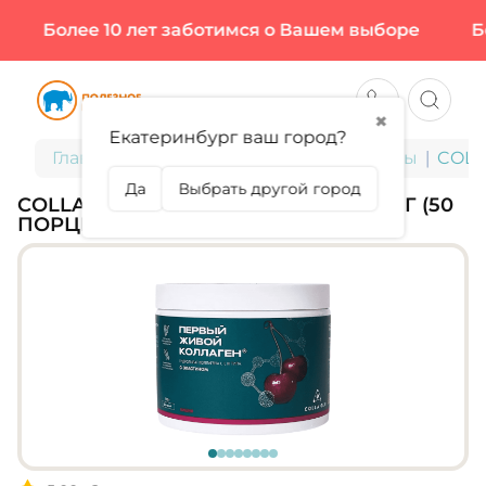
Более 10 лет заботимся о Вашем выборе
Бол
✖
Екатеринбург ваш город?
Главная
БАДы для здоровья и красоты
COLLA
Да
Выбрать другой город
COLLA GEN, ЖИВОЙ КОЛЛАГЕН, 500 Г (50
ПОРЦИЙ)