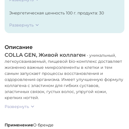
Энергетическая ценность 100 г. продукта: 30
ккал/126 кДж
Развернуть
Пищевая ценность 100 г. продукта: Белки - 4 г.;
Жиры - 2 г.
Описание
Макроэлементы, мг на 1 кг: Ca - 592,63 K - 143,58 Na -
COLLA GEN, Живой коллаген
- уникальный,
712,12 Mg - 107,17.
легкоусваиваемый, пищевой bio-комплекс доставляет
жизненно важные микроэлементы в клетки и тем
Микроэлементы, мг на 1 кг: Zn - 6,77 Fe - 9,60 Cu -
самым запускает процессы восстановления и
0,87 Al - 10,15 Ni - 2,17.
оздоровления организма. Имеет улучшенную формулу
коллагена с эластином для гибких суставов,
Жирные кислоты, мг на 1 кг: Пальмитиновая - 289
эластичных связок, густых волос, упругой кожи,
Стеариновая - 12 Олеиновая - 234 Линолевая - 27
крепких ногтей.
Линоленовая - 73.
Развернуть
Гидролизат коллагена, вода дистиллированная.
Применение
О бренде