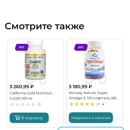
Смотрите также
ХИТ
ХИТ
3 260,99
₽
3 180,99
₽
Norway Nature, Super
,
California Gold Nutrition,
Omega-3, 120 софтгель (60
CoQ10 100 мг
порций)
4
В корзину
Уведомить о наличии