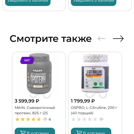
Уведомить о наличии
Уведомить о наличии
Смотрите также
ХИТ
3 599,99
₽
1 799,99
₽
1 
MAIN, Сывороточный
OSPRO, L-Citrulline, 200 г
MAI
протеин, 825 г (25
(40 порций)
Mon
порций)
пор
6
В корзину
В корзину