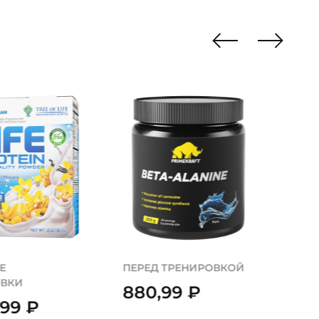
ХИ
Е
ПЕРЕД ТРЕНИРОВКОЙ
ПЕР
ОВКИ
880,99
₽
2 
,99
₽
YLP,