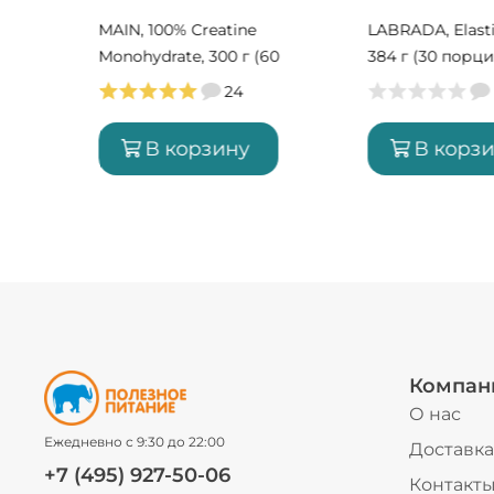
00 г
MAIN, 100% Creatine
LABRADA, Elasti
Monohydrate, 300 г (60
384 г (30 порц
порций)
24
В корзину
В корз
Компан
О нас
Ежедневно с 9:30 до 22:00
Доставка
+7 (495) 927-50-06
Контакт