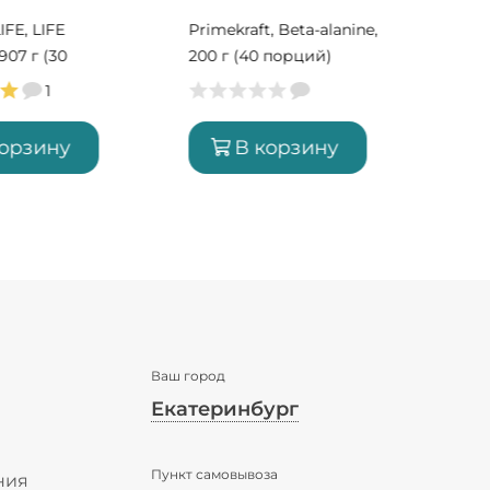
г (
IFE, LIFE
Primekraft, Beta-alanine,
907 г (30
200 г (40 порций)
1
корзину
В корзину
Ваш город
Екатеринбург
✖
Пункт самовывоза
Екатеринбург ваш город?
ния