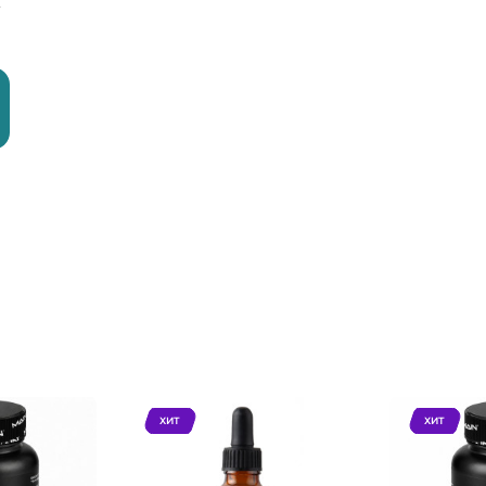
,
)
ХИТ
ХИТ