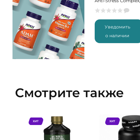
Anti-Stress Complex
30 капс (30 порций
Уведомить
о наличии
Смотрите также
ХИТ
ХИТ