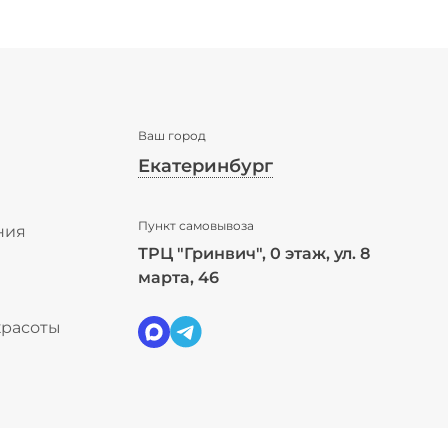
Ваш город
Екатеринбург
✖
Пункт самовывоза
Екатеринбург ваш город?
ния
ТРЦ "Гринвич", 0 этаж, ул. 8
ы
марта, 46
Да
Выбрать другой город
красоты