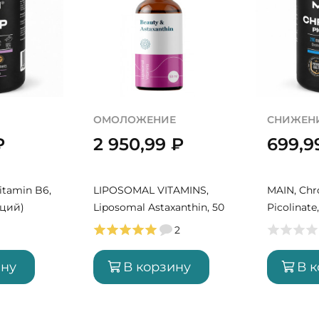
ОМОЛОЖЕНИЕ
СНИЖЕНИ
₽
2 950,99
₽
699,
itamin B6,
LIPOSOMAL VITAMINS,
MAIN, Ch
рций)
Liposomal Astaxanthin, 50
Picolinate
мл (50 порций)
порций)
2
ину
В корзину
В 