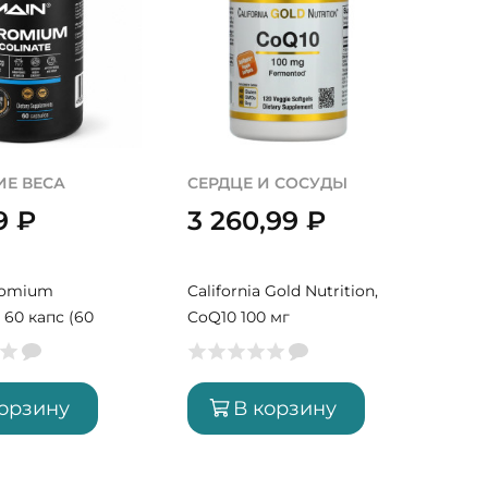
Е ВЕСА
СЕРДЦЕ И СОСУДЫ
КРА
99
₽
3 260,99
₽
3 
Norw
Ome
romium
California Gold Nutrition,
(60
, 60 капс (60
CoQ10 100 мг
корзину
В корзину