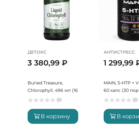
ДЕТОКС
АНТИСТРЕСС
3 380,99
₽
1 299,99
Buried Treasure,
MAIN, 5-HTP + V
Chlorophyll, 496 мл (16
60 капс (30 по
порций)
В корзину
В корз