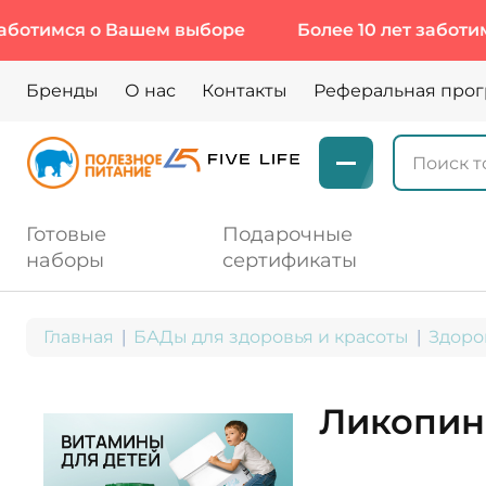
имся о Вашем выборе
Более 10 лет заботимся о
Бренды
О нас
Контакты
Реферальная про
Готовые
Подарочные
наборы
сертификаты
Главная
БАДы для здоровья и красоты
Здоро
Ликопин