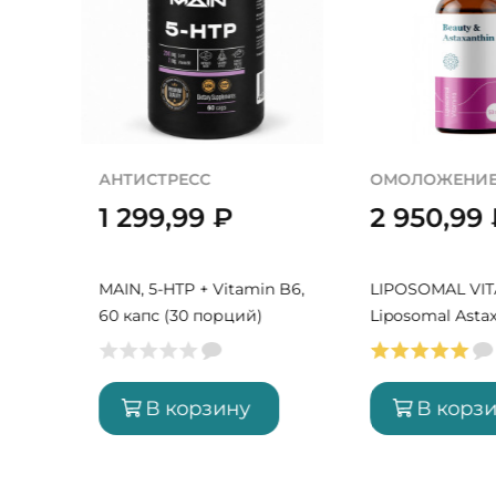
ДЕТОКС
АНТИСТРЕСС
3 380,99
₽
1 299,99
Buried Treasure,
MAIN, 5-HTP + V
Chlorophyll, 496 мл (16
60 капс (30 по
порций)
В корзину
В корз