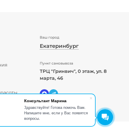
Ваш город
Екатеринбург
✖
Пункт самовывоза
Екатеринбург ваш город?
ния
ТРЦ "Гринвич", 0 этаж, ул. 8
ы
марта, 46
Да
Выбрать другой город
красоты
Консультант Марина
Здравствуйте! Готова помочь Вам.
Напишите мне, если у Вас появятся
вопросы.