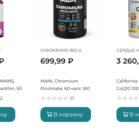
ОМОЛОЖЕНИЕ
СНИЖЕНИ
₽
2 950,99
₽
699,
itamin B6,
LIPOSOMAL VITAMINS,
MAIN, Ch
рций)
Liposomal Astaxanthin, 50
Picolinate
мл (50 порций)
порций)
2
ину
В корзину
В 