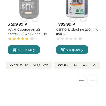
3 599,99
₽
1 799,99
₽
MAIN, Сывороточный
OSPRO, L-Citrulline, 200 г (40
M
протеин, 825 г (25 порций)
порций)
M
6
В корзину
В корзину
ККАЛ
131
Б
24
Ж
2,5
У
3,1
ККАЛ
-
Б
-
Ж
-
У
-