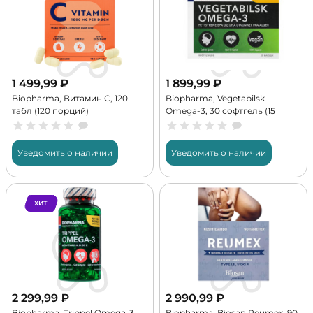
1 499,99
₽
1 899,99
₽
Biopharma, Витамин С, 120
Biopharma, Vegetabilsk
табл (120 порций)
Omega-3, 30 софтгель (15
порций)
Уведомить о наличии
Уведомить о наличии
ХИТ
2 299,99
₽
2 990,99
₽
Biopharma, Trippel Omega-3,
Biopharma, Biosan Reumex, 90