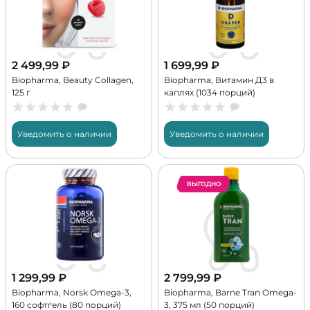
2 499,99
₽
1 699,99
₽
Biopharma, Beauty Collagen,
Biopharma, Витамин Д3 в
125 г
каплях (1034 порций)
Уведомить о наличии
Уведомить о наличии
ВЫГОДНО
1 299,99
₽
2 799,99
₽
Biopharma, Norsk Omega-3,
Biopharma, Barne Tran Omega-
160 софтгель (80 порций)
3, 375 мл (50 порций)