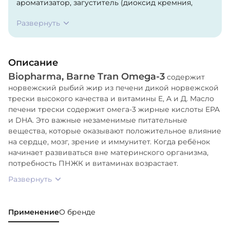
ароматизатор, загуститель (диоксид кремния,
моно- и диглицериды жирных кислот), альфа
Развернуть
токоферолацетат (витамин Е), натуральный
токоферол (антиоксидант E306), экстракт
розмарина, краситель (карбонат кальция), экстракт
Описание
куркумы.
Biopharma, Barne Tran Omega-3
содержит
норвежский рыбий жир из печени дикой норвежской
трески высокого качества и витамины E, A и Д. Масло
печени трески содержит омега-3 жирные кислоты EPA
и DHA. Это важные незаменимые питательные
вещества, которые оказывают положительное влияние
на сердце, мозг, зрение и иммунитет. Когда ребёнок
начинает развиваться вне материнского организма,
потребность ПНЖК и витаминах возрастает.
Развернуть
Применение
О бренде