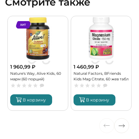
Смотрите также
ХИТ
1 960,99
₽
1 460,99
₽
Nature's Way, Alive Kids, 60
Natural Factors, BFriends
C
марм (60 порций)
Kids Mag Citrate, 60 жев табл
6
(60 порций)
В корзину
В корзину