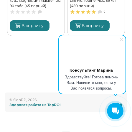
KAL, Magnesium Malate 400,
Life Flo, Iodine Plus, 59 мл
C
90 табл (45 порций)
(450 порций)
G
2
В корзину
В корзину
Консультант Марина
Здравствуйте! Готова помочь
Вам. Напишите мне, если у
Вас появятся вопросы.
© SlonPP, 2026
Здоровая работа из TopROI