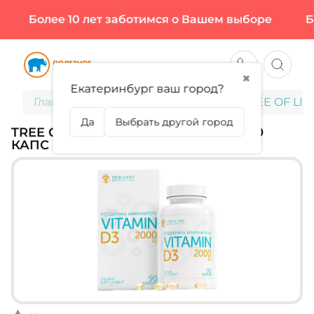
Более 10 лет заботимся о Вашем выборе
Бол
✖
Екатеринбург ваш город?
Главная
Витамины и минералы
TREE OF LIFE
Да
Выбрать другой город
TREE OF LIFE, VITAMIN D3 2000 ME, 90
КАПС (90 ПОРЦИЙ)