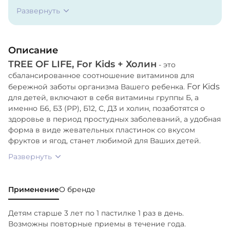
аскорбиновая кислота, холина битартрат,
Развернуть
ниацинамид, пиридоксина гидрохлорид, витамин
Д3, цианокобаламин), лимонная кислота
(регулятор кислотности), глицерин
Описание
(влагоудерживающий агент), ароматизатор
TREE OF LIFE, For Kids + Холин
натуральный "Цитрусовый микс", красители
- это
сбалансированное соотношение витаминов для
натуральные ("Кармин", "Куркумин"),
For Kids
бережной заботы организма Вашего ребенка.
глазирователь (масло подсолнечное, воск
для детей, включают в себя витамины группы Б, а
пчелиный, воск карнаубский).
именно Б6, Б3 (РР), Б12, С, Д3 и холин, позаботятся о
здоровье в период простудных заболеваний, а удобная
форма в виде жевательных пластинок со вкусом
фруктов и ягод, станет любимой для Ваших детей.
Развернуть
Применение
О бренде
Детям старше 3 лет по 1 пастилке 1 раз в день.
Возможны повторные приемы в течение года.