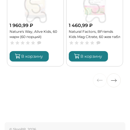
1 960,99
₽
1 460,99
₽
Nature's Way, Alive Kids, 60
Natural Factors, BFriends
C
марм (60 порций)
Kids Mag Citrate, 60 жев табл
6
(60 порций)
В корзину
В корзину
© SlonPP, 2026