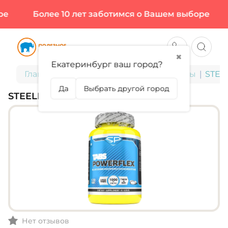
Более 10 лет заботимся о Вашем выборе
✖
Екатеринбург ваш город?
Главная
БАДы для здоровья и красоты
STEE
Да
Выбрать другой город
STEELPOWER, POWERFLEX, 120 ТАБЛ
Нет отзывов