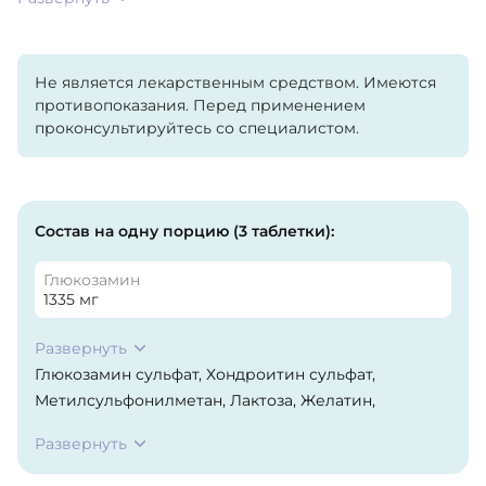
Не является лекарственным средством. Имеются
противопоказания. Перед применением
проконсультируйтесь со специалистом.
Состав на одну порцию (3 таблетки):
Глюкозамин
1335 мг
Развернуть
Глюкозамин сульфат, Хондроитин сульфат,
Метилсульфонилметан, Лактоза, Желатин,
Эмульгатор - стеарат кальция (Е 470),
Развернуть
Антислеживающий агент - диоксид кремня
аморфный (Е 551). Содержание пищевых добавок: E