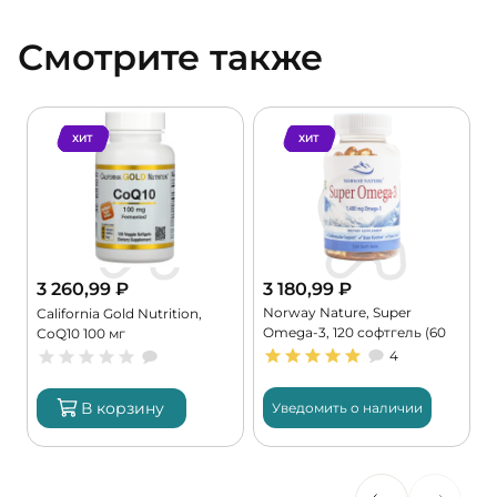
Смотрите также
ХИТ
ХИТ
3 260,99
₽
3 180,99
₽
Norway Nature, Super
,
California Gold Nutrition,
Omega-3, 120 софтгель (60
CoQ10 100 мг
порций)
4
В корзину
Уведомить о наличии